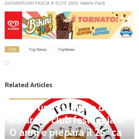
GIOVANISSIMI FASCIA B ELITE 2005: Valerio Paoli
Tags
Top News
TopNews
Related Articles
news in primo piano
Tolfa, una stagione da cel
ebrare: il club festeggia 8
0 anni e prepara il 25° ca