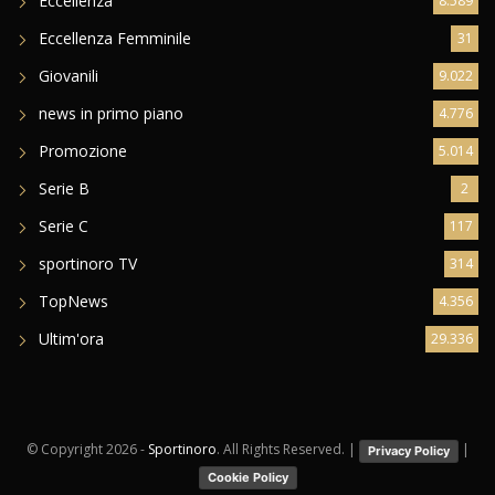
Eccellenza
8.589
Eccellenza Femminile
31
Giovanili
9.022
news in primo piano
4.776
Promozione
5.014
Serie B
2
Serie C
117
sportinoro TV
314
TopNews
4.356
Ultim'ora
29.336
© Copyright
2026 -
Sportinoro
. All Rights Reserved. |
|
Privacy Policy
Cookie Policy