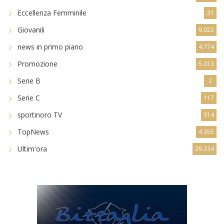
Eccellenza Femminile
31
Giovanili
9.022
news in primo piano
4.774
Promozione
5.013
Serie B
2
Serie C
117
sportinoro TV
314
TopNews
4.355
Ultim'ora
29.334