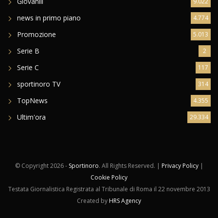
Giovanili
9.022
news in primo piano
4.774
Promozione
5.013
Serie B
2
Serie C
117
sportinoro TV
314
TopNews
4.355
Ultim'ora
29.334
© Copyright
2026 -
Sportinoro
. All Rights Reserved. |
Privacy Policy
|
Cookie Policy
Testata Giornalistica Registrata al Tribunale di Roma il 22 novembre 2013
Created by
HRS Agency