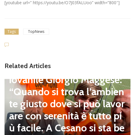
[youtube url=” https://youtu.be/O7J03fALUoo” width=”800″]
Tags
TopNews
Giovanili
Cesano, il DS del settore g
Related Articles
iovanile Giorgio Maggese:
“Quando si trova l’ambien
te giusto dove si può lavor
are con serenità è tutto pi
ù facile. A Cesano si sta be