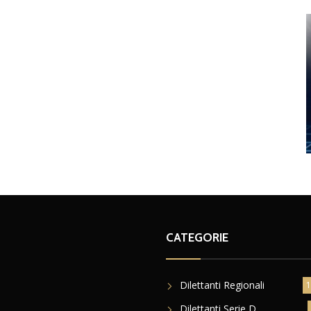
CATEGORIE
Dilettanti Regionali
1
Dilettanti Serie D