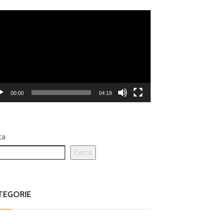
eo
er
00:00
04:19
ca
Cerca
TEGORIE