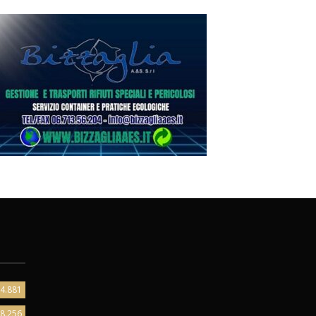
4.881
8.256