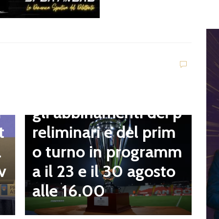
D
V
C
t
Dilettanti Serie D
t
Coppa Italia Serie D,
B
gli abbinamenti dei p
i
o
reliminari e del prim
t
a
o turno in programm
a
n
a il 23 e il 30 agosto
v
alle 16.00