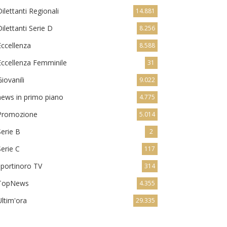
Dilettanti Regionali
14.881
Dilettanti Serie D
8.256
Eccellenza
8.588
Eccellenza Femminile
31
Giovanili
9.022
news in primo piano
4.775
Promozione
5.014
Serie B
2
Serie C
117
sportinoro TV
314
TopNews
4.355
Ultim'ora
29.335