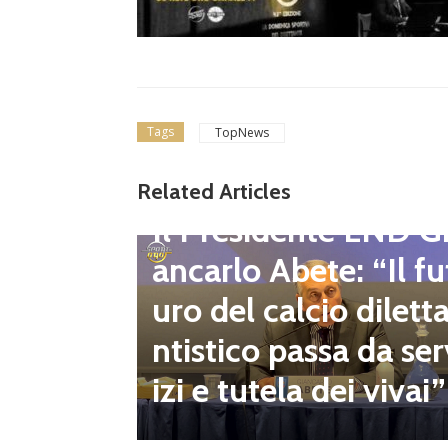
Tags
TopNews
gione d
Related Articles
Dilettanti Regionali
 club fe
Il Presidente LND G
i e pre
ancarlo Abete: “Il fu
mpionat
uro del calcio dilett
onsecut
ntistico passa da ser
izi e tutela dei vivai”