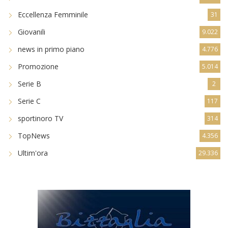
Eccellenza Femminile
31
Giovanili
9.022
news in primo piano
4.776
Promozione
5.014
Serie B
2
Serie C
117
sportinoro TV
314
TopNews
4.356
Ultim'ora
29.336