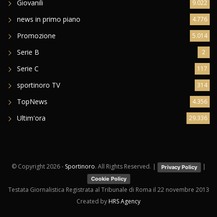
Giovanili
9.022
news in primo piano
4.776
Promozione
5.014
Serie B
2
Serie C
117
sportinoro TV
314
TopNews
4.356
Ultim'ora
29.336
© Copyright
2026 -
Sportinoro
. All Rights Reserved. |
|
Privacy Policy
Cookie Policy
Testata Giornalistica Registrata al Tribunale di Roma il 22 novembre 2013
Created by
HRS Agency