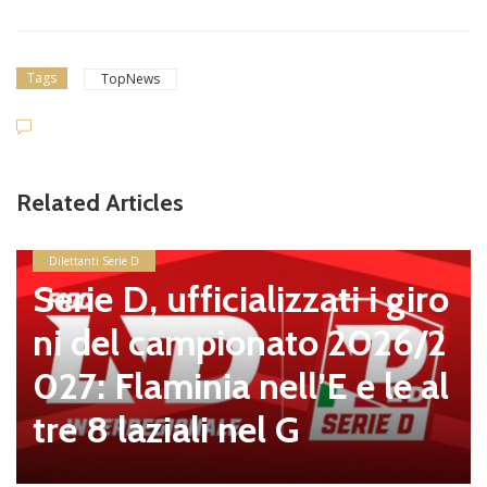
Tags
TopNews
Related Articles
Dilettanti Serie D
Serie D, ufficializzati i giro
ni del campionato 2026/2
027: Flaminia nell’E e le al
tre 8 laziali nel G