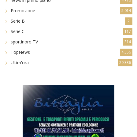
news in primo piano
4.776
Promozione
5.014
Serie B
2
Serie C
117
sportinoro TV
314
TopNews
4.356
Ultim'ora
29.336