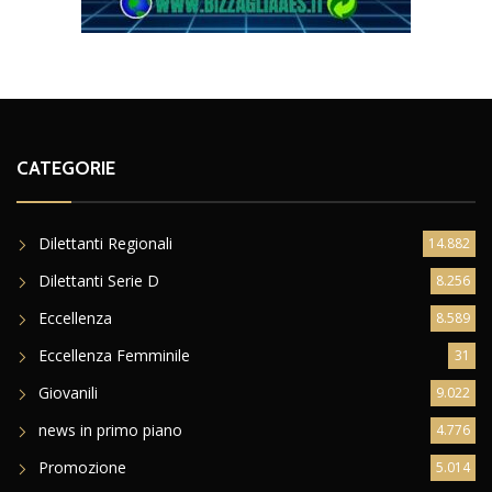
CATEGORIE
Dilettanti Regionali
14.882
Dilettanti Serie D
8.256
Eccellenza
8.589
Eccellenza Femminile
31
Giovanili
9.022
news in primo piano
4.776
Promozione
5.014