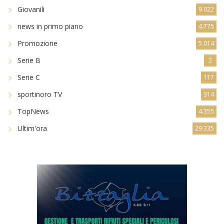
Giovanili
9.022
news in primo piano
4.775
Promozione
5.014
Serie B
2
Serie C
117
sportinoro TV
314
TopNews
4.355
Ultim'ora
29.335