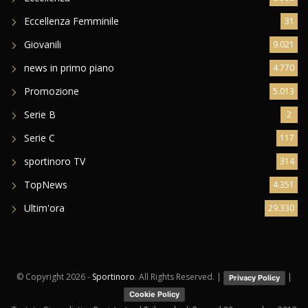
Eccellenza Femminile
31
Giovanili
9.021
news in primo piano
4.770
Promozione
5.013
Serie B
2
Serie C
117
sportinoro TV
314
TopNews
4.351
Ultim'ora
29.330
© Copyright
2026 -
Sportinoro
. All Rights Reserved. |
|
Privacy Policy
Cookie Policy