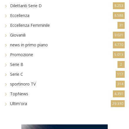
Dilettanti Serie D
8.253
Eccellenza
8.588
Eccellenza Femminile
31
Giovanili
9.021
news in primo piano
4.770
Promozione
5.013
Serie B
2
Serie C
117
sportinoro TV
314
TopNews
4.351
Ultim'ora
29.330