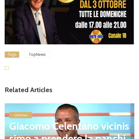
Tags
TopNews
Related Articles
Ultim'ora
Giacomo Celentano vicinis
simo a prendere la panchi