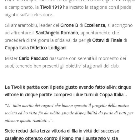
e campionato, la
Tivoli 1919
ha iniziato la stagione con il piede
pigiato sull’acceleratore.
Gli amarantoblu, leader del
Girone B
di
Eccellenza
, si accingono
ad affrontare il
Sant’Angelo Romano
, appuntamento che
precederà di tre giorni la sfida valida per gli
Ottavi di Finale
di
Coppa
Italia
l’
Atletico Lodigiani
.
Mister
Carlo Pascucci
riassume con serenità il momento dei
suoi, tenendo ben presenti gli obiettivi stagionali del club.
La Tivoli è partita con il piede giusto avendo fatto all-in: cinque
vittorie in cinque partite compresi i due turni di Coppa Italia…
“E’ tutto merito dei ragazzi che hanno sposato il progetto della nostra
società ed ho visto fin da subito grande disponibilità da parte di tutti per
ottenere questo risultati…”.
Siete reduci dalla terza vittoria di fila in virtù del successo
casalingo ottenuto contro il Riano ma il punteggio vi sta