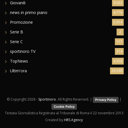
Giovanili
9.022
news in primo piano
4.776
Promozione
5.014
Serie B
2
Serie C
117
sportinoro TV
314
TopNews
4.356
Ultim'ora
29.336
© Copyright
2026 -
Sportinoro
. All Rights Reserved. |
|
Privacy Policy
Cookie Policy
Testata Giornalistica Registrata al Tribunale di Roma il 22 novembre 2013
Created by
HRS Agency