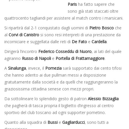
Paris
ha fatto sapere che
sono già stati staccati oltre
quattrocento tagliandi per assistere al match contro i marsicani.
Si ripartirà dal 2-1 conquistato dagli uomini di
Pietro Bosco
che
al
Corvi di Canistro
si sono resi interpreti di una prestazione da
incorniciare e suggellata dalle reti di
De Fato
e
Cardella
.
Dirigerà l’incontro
Federico Cosseddu di Nuoro
, ai lati del quale
agiranno
Russo di Napoli
e
Portella di Frattamaggiore
.
A
Sinalunga
, invece, il
Pomezia
sarà supportato dai cento tifosi
che hanno aderito ai due pullman messi a disposizione
gratuitamente dalla società e da quelli che raggiungeranno la
graziosissima cittadina senese con mezzi propri.
Da sottolineare lo splendido gesto di patron
Alessio Bizzaglia
che pagherà di tasca propria il biglietto d’ingresso al centro
sportivo del club toscano ad ogni supporter pometino.
Quanto alla squadra di
Bussi
e
Gagliarducci
, sono tutti a