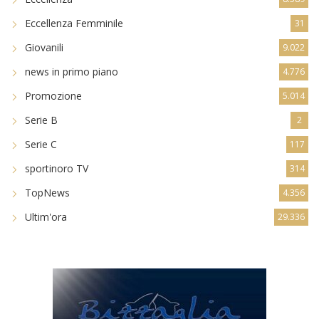
Eccellenza Femminile
31
Giovanili
9.022
news in primo piano
4.776
Promozione
5.014
Serie B
2
Serie C
117
sportinoro TV
314
TopNews
4.356
Ultim'ora
29.336