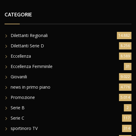
CATEGORIE
Dilettanti Regionali
14.882
Dilettanti Serie D
8.256
Eccellenza
8.589
Eccellenza Femminile
31
Giovanili
9.022
news in primo piano
4.776
Promozione
5.014
Serie B
2
Serie C
117
sportinoro TV
314