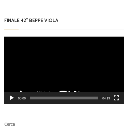
FINALE 42° BEPPE VIOLA
Video
Player
00:00
04:19
Cerca