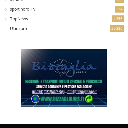
sportinoro TV
314
TopNews
4.356
Ultim'ora
29.336