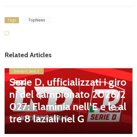
Tags
TopNews
Related Articles
Dilettanti Serie D
Serie D, ufficializzati i giro
ni del campionato 2026/2
027: Flaminia nell’E e le al
tre 8 laziali nel G