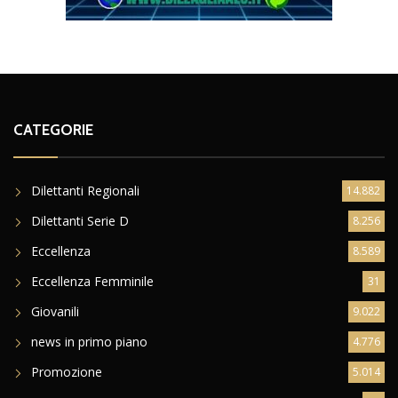
CATEGORIE
Dilettanti Regionali
14.882
Dilettanti Serie D
8.256
Eccellenza
8.589
Eccellenza Femminile
31
Giovanili
9.022
news in primo piano
4.776
Promozione
5.014