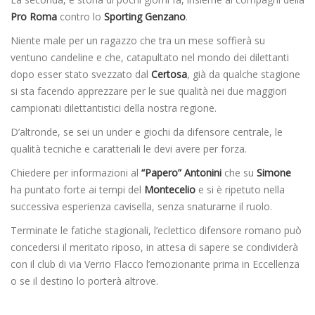
Pro Roma
contro lo
Sporting Genzano
.
Niente male per un ragazzo che tra un mese soffierà su
ventuno candeline e che, catapultato nel mondo dei dilettanti
dopo esser stato svezzato dal
Certosa
, già da qualche stagione
si sta facendo apprezzare per le sue qualità nei due maggiori
campionati dilettantistici della nostra regione.
D’altronde, se sei un under e giochi da difensore centrale, le
qualità tecniche e caratteriali le devi avere per forza.
Chiedere per informazioni al
“Papero” Antonini
che su
Simone
ha puntato forte ai tempi del
Montecelio
e si è ripetuto nella
successiva esperienza cavisella, senza snaturarne il ruolo.
Terminate le fatiche stagionali, l’eclettico difensore romano può
concedersi il meritato riposo, in attesa di sapere se condividerà
con il club di via Verrio Flacco l’emozionante prima in Eccellenza
o se il destino lo porterà altrove.