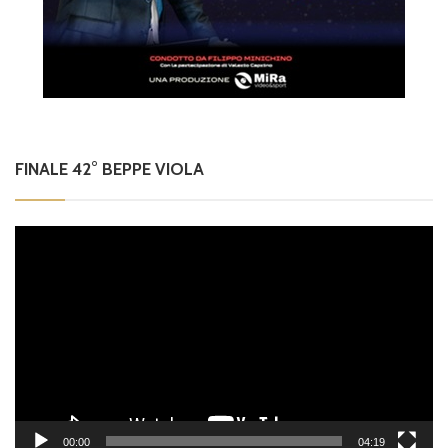
FINALE 42° BEPPE VIOLA
Video
Player
00:00
04:19