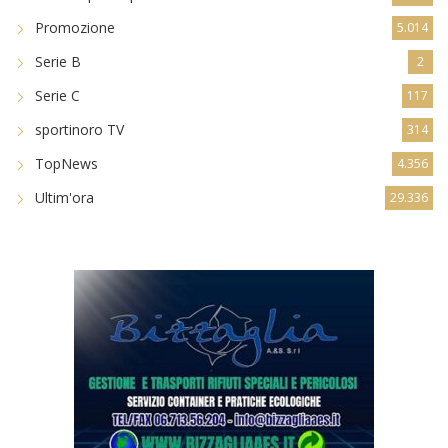
Promozione
5.014
Serie B
2
Serie C
117
sportinoro TV
314
TopNews
4.356
Ultim'ora
29.336