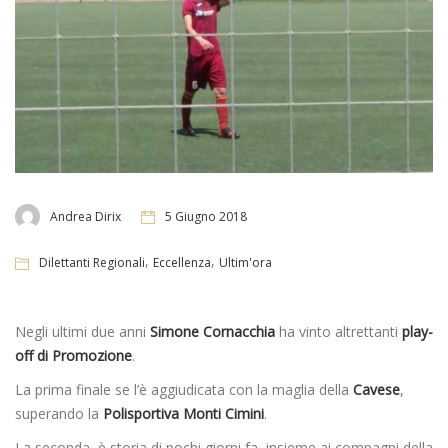
Andrea Dirix
5 Giugno 2018
,
,
Dilettanti Regionali
Eccellenza
Ultim'ora
Negli ultimi due anni
Simone Cornacchia
ha vinto altrettanti
play-
off di Promozione
.
La prima finale se l’è aggiudicata con la maglia della
Cavese
,
superando la
Polisportiva Monti Cimini
.
La seconda, è storia di pochi giorni fa, insieme ai compagni della