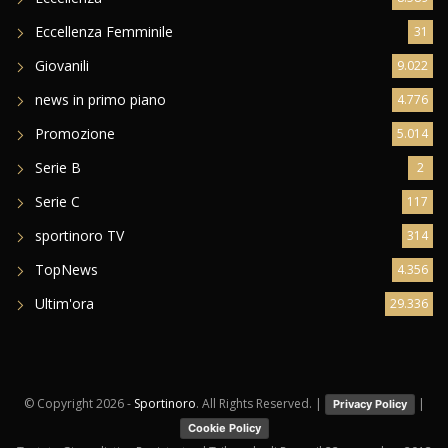
Eccellenza Femminile
31
Giovanili
9.022
news in primo piano
4.776
Promozione
5.014
Serie B
2
Serie C
117
sportinoro TV
314
TopNews
4.356
Ultim'ora
29.336
© Copyright
2026 -
Sportinoro
. All Rights Reserved. |
|
Privacy Policy
Cookie Policy