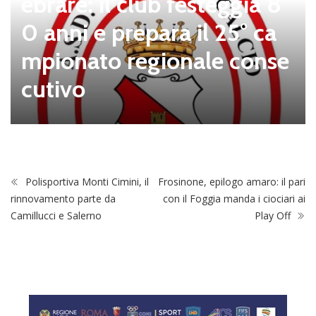
ebrare: il club festeggia 8
0 anni e prepara il 25° ca
mpionato regionale conse
cutivo
Polisportiva Monti Cimini, il
Frosinone, epilogo amaro: il pari
rinnovamento parte da
con il Foggia manda i ciociari ai
Camillucci e Salerno
Play Off