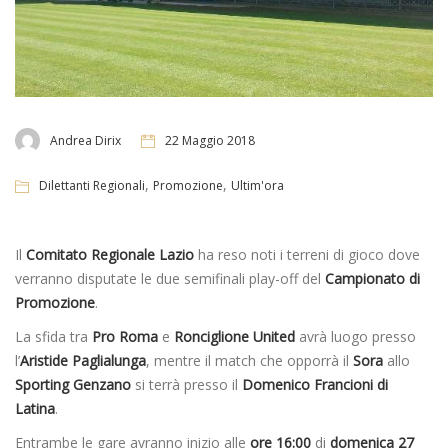
Andrea Dirix
22 Maggio 2018
,
,
Dilettanti Regionali
Promozione
Ultim'ora
Il
Comitato Regionale Lazio
ha reso noti i terreni di gioco dove
verranno disputate le due semifinali play-off del
Campionato di
Promozione
.
La sfida tra
Pro Roma
e
Ronciglione United
avrà luogo presso
l’
Aristide Paglialunga
, mentre il match che opporrà il
Sora
allo
Sporting Genzano
si terrà presso il
Domenico Francioni di
Latina
.
Entrambe le gare avranno inizio alle
ore 16:00
di
domenica 27