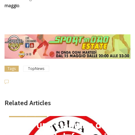
maggio
.
Tags
TopNews
Related Articles
news in primo piano
Tolfa, una stagione da cel