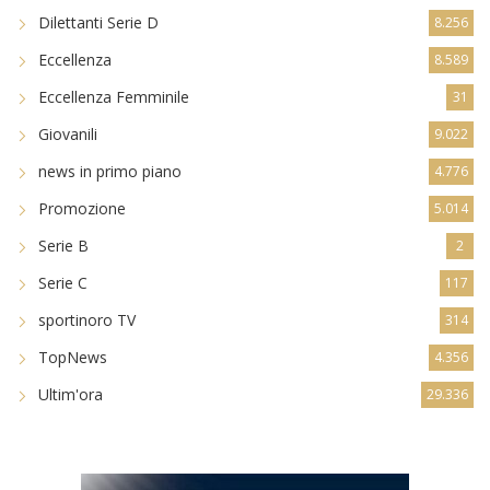
Dilettanti Serie D
8.256
Eccellenza
8.589
Eccellenza Femminile
31
Giovanili
9.022
news in primo piano
4.776
Promozione
5.014
Serie B
2
Serie C
117
sportinoro TV
314
TopNews
4.356
Ultim'ora
29.336