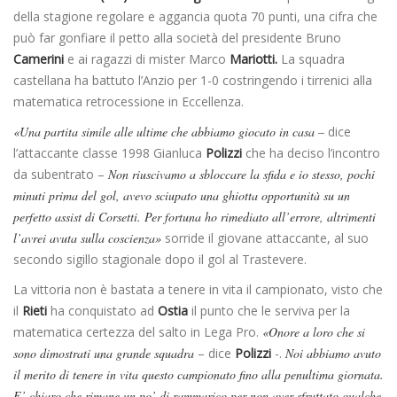
della stagione regolare e aggancia quota 70 punti, una cifra che
può far gonfiare il petto alla società del presidente Bruno
Camerini
e ai ragazzi di mister Marco
Mariotti.
La squadra
castellana ha battuto l’Anzio per 1-0 costringendo i tirrenici alla
matematica retrocessione in Eccellenza.
«Una partita simile alle ultime che abbiamo giocato in casa –
dice
l’attaccante classe 1998 Gianluca
Polizzi
che ha deciso l’incontro
da subentrato –
Non riuscivamo a sbloccare la sfida e io stesso, pochi
minuti prima del gol, avevo sciupato una ghiotta opportunità su un
perfetto assist di Corsetti. Per fortuna ho rimediato all’errore, altrimenti
l’avrei avuta sulla coscienza»
sorride il giovane attaccante, al suo
secondo sigillo stagionale dopo il gol al Trastevere.
La vittoria non è bastata a tenere in vita il campionato, visto che
il
Rieti
ha conquistato ad
Ostia
il punto che le serviva per la
matematica certezza del salto in Lega Pro.
«Onore a loro che si
sono dimostrati una grande squadra
– dice
Polizzi
-.
Noi abbiamo avuto
il merito di tenere in vita questo campionato fino alla penultima giornata.
E’ chiaro che rimane un po’ di rammarico per non aver sfruttato qualche