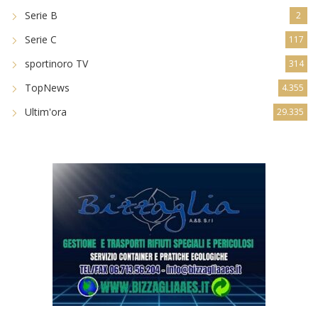
Serie B
2
Serie C
117
sportinoro TV
314
TopNews
4.355
Ultim'ora
29.335