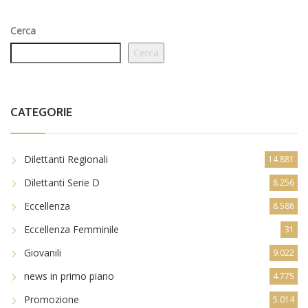
Cerca
Cerca
CATEGORIE
Dilettanti Regionali
14.881
Dilettanti Serie D
8.256
Eccellenza
8.588
Eccellenza Femminile
31
Giovanili
9.022
news in primo piano
4.775
Promozione
5.014