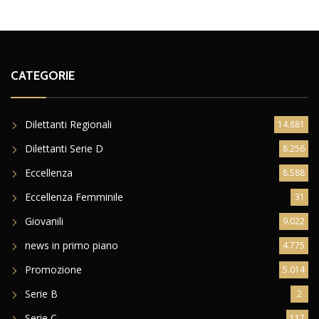
CATEGORIE
Dilettanti Regionali
14.881
Dilettanti Serie D
8.256
Eccellenza
8.588
Eccellenza Femminile
31
Giovanili
9.022
news in primo piano
4.775
Promozione
5.014
Serie B
2
Serie C
117