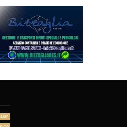
4.881
8.256