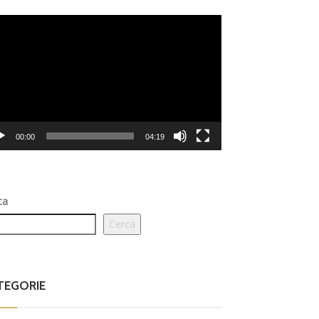
eo
er
00:00
04:19
ca
Cerca
TEGORIE