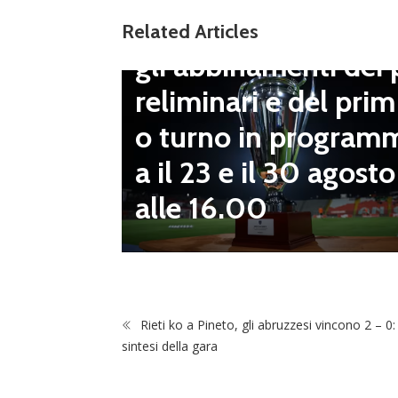
Coppa Italia Serie D
Related Articles
gli abbinamenti dei 
LND Gi
reliminari e del prim
“Il fut
o turno in program
diletta
a il 23 e il 30 agosto
 da serv
alle 16.00
 vivai”
Rieti ko a Pineto, gli abruzzesi vincono 2 – 0:
sintesi della gara