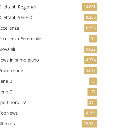
Dilettanti Regionali
14.881
Dilettanti Serie D
8.256
Eccellenza
8.588
Eccellenza Femminile
31
Giovanili
9.022
news in primo piano
4.774
Promozione
5.013
Serie B
2
Serie C
117
sportinoro TV
314
TopNews
4.355
Ultim'ora
29.334