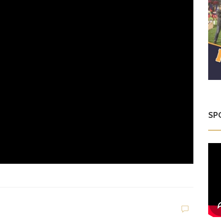
SP
Dilettanti Serie D
Viterbese (Certosa V.
Campagnano), merca
to senza sosta: Busat