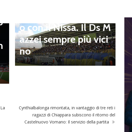
to e Sosa nel mirino,
D
,
S
Balla accende il duell
p
i
o con il Nissa. Il Ds M
t
azzei sempre più vici
m
n
no
l
 La
Cynthialbalonga rimontata, in vantaggio di tre reti i
ragazzi di Chiappara subiscono il ritorno del
Castelnuovo Vomano: Il servizio della partita