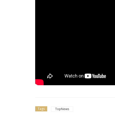
Tags
TopNews
Dilettanti Serie D