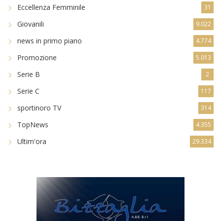
Eccellenza Femminile
31
Giovanili
9.022
news in primo piano
4.774
Promozione
5.013
Serie B
2
Serie C
117
sportinoro TV
314
TopNews
4.355
Ultim'ora
29.334