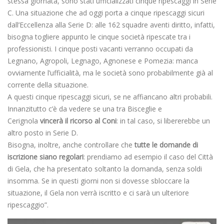
stessa giornata, sono stati ufficializzati cinque ripescaggi in Serie
C. Una situazione che ad oggi porta a cinque ripescaggi sicuri
dall’Eccellenza alla Serie D: alle 162 squadre aventi diritto, infatti,
bisogna togliere appunto le cinque società ripescate tra i
professionisti. I cinque posti vacanti verranno occupati da
Legnano, Agropoli, Legnago, Agnonese e Pomezia: manca
ovviamente l’ufficialità, ma le società sono probabilmente già al
corrente della situazione.
A questi cinque ripescaggi sicuri, se ne affiancano altri probabili.
Innanzitutto c’è da vedere se una tra Bisceglie e
Cerignola
vincerà il ricorso al Coni
: in tal caso, si libererebbe un
altro posto in Serie D.
Bisogna, inoltre, anche controllare che
tutte le domande di
iscrizione siano regolari
: prendiamo ad esempio il caso del Città
di Gela, che ha presentato soltanto la domanda, senza soldi
insomma. Se in questi giorni non si dovesse sbloccare la
situazione, il Gela non verrà iscritto e ci sarà un ulteriore
ripescaggio”.