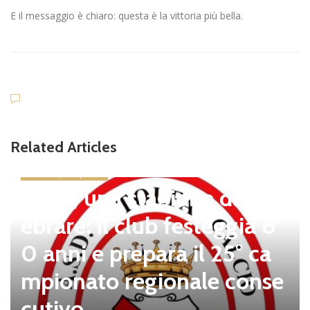
E il messaggio è chiaro: questa è la vittoria più bella.
Related Articles
news in primo piano
Tolfa, una stagione da cel
ebrare: il club festeggia 8
0 anni e prepara il 25° ca
mpionato regionale conse
cutivo