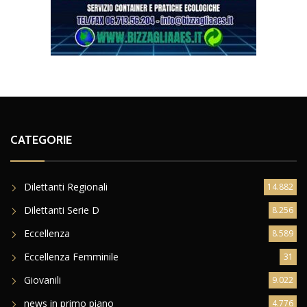
CATEGORIE
Dilettanti Regionali
14.882
Dilettanti Serie D
8.256
Eccellenza
8.589
Eccellenza Femminile
31
Giovanili
9.022
news in primo piano
4.776