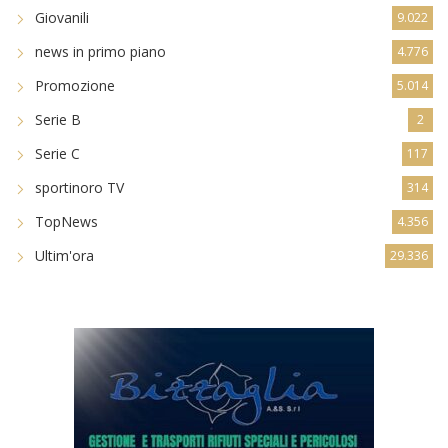
Giovanili
9.022
news in primo piano
4.776
Promozione
5.014
Serie B
2
Serie C
117
sportinoro TV
314
TopNews
4.356
Ultim'ora
29.336