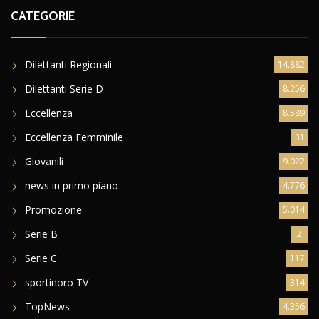
CATEGORIE
Dilettanti Regionali
14.882
Dilettanti Serie D
8.256
Eccellenza
8.589
Eccellenza Femminile
31
Giovanili
9.022
news in primo piano
4.776
Promozione
5.014
Serie B
2
Serie C
117
sportinoro TV
314
TopNews
4.356