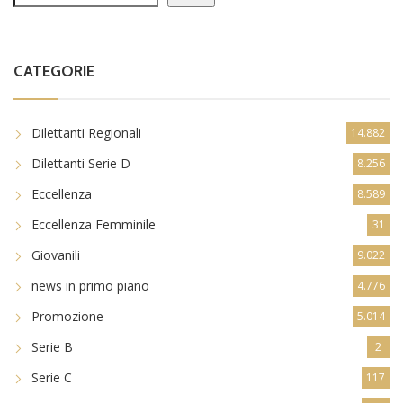
CATEGORIE
Dilettanti Regionali
14.882
Dilettanti Serie D
8.256
Eccellenza
8.589
Eccellenza Femminile
31
Giovanili
9.022
news in primo piano
4.776
Promozione
5.014
Serie B
2
Serie C
117