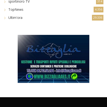
sportinoro TV
314
TopNews
4.356
Ultim'ora
29.336