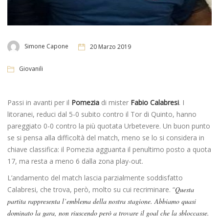
Simone Capone
20 Marzo 2019
Giovanili
Passi in avanti per il
Pomezia
di mister
Fabio Calabresi
. I
litoranei, reduci dal 5-0 subito contro il Tor di Quinto, hanno
pareggiato 0-0 contro la più quotata Urbetevere. Un buon punto
se si pensa alla difficoltà del match, meno se lo si considera in
chiave classifica: il Pomezia agguanta il penultimo posto a quota
17, ma resta a meno 6 dalla zona play-out.
L’andamento del match lascia parzialmente soddisfatto
Calabresi, che trova, però, molto su cui recriminare. “
Questa
partita rappresenta l’emblema della nostra stagione. Abbiamo quasi
dominato la gara, non riuscendo però a trovare il goal che la sbloccasse.