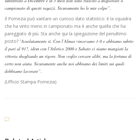
subentrato a Dicembre e in 3 mesi non sono riuscito a migliorare il
campionato di questi ragazzi. Sicuramente ho le mie colpe”.
Il Pomezia può vantare un curioso dato statistico: è la squadra
che ha vinto meno in campionato ma è anche quella che ha
pareggiato di più. Sta anche qui la spiegazione del penultimo
posto? “
Assolutamente sì. Con l’Almas vincevamo 1-0 e abbiamo subito
il pari al 91?, idem con l’Atletico 2000 e Sabato ci siamo mangiati la
vittoria sbagliando un rigore. Non voglio cercare alibi, ma la fortuna di
certo non aiuta. Sicuramente anche noi abbiamo dei limiti sui quali
dobbiamo lavorare”.
(Ufficio Stampa Pomezia)