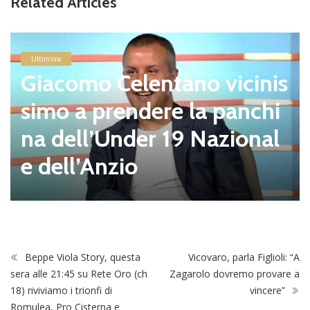
Related Articles
Ultim'ora
Giacomo Celentano vicinis
simo a prendere la panchi
na dell’Under 19 Nazional
e dell’Anzio
Beppe Viola Story, questa
Vicovaro, parla Figlioli: “A
sera alle 21:45 su Rete Oro (ch
Zagarolo dovremo provare a
18) riviviamo i trionfi di
vincere”
Romulea, Pro Cisterna e