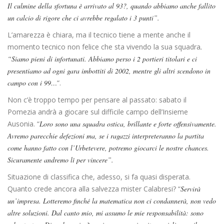
Il culmine della sfortuna è arrivato al 93?, quando abbiamo anche fallito
un calcio di rigore che ci avrebbe regalato i 3 punti”.
L’amarezza è chiara, ma il tecnico tiene a mente anche il
momento tecnico non felice che sta vivendo la sua squadra
.
“Siamo pieni di infortunati. Abbiamo perso i 2 portieri titolari e ci
presentiamo ad ogni gara imbottiti di 2002, mentre gli altri scendono in
campo con i 99…
“.
Non c’è troppo tempo per pensare al passato: sabato il
Pomezia andrà a giocare sul difficile campo dell’Insieme
Ausonia. “
Loro sono una squadra ostica, brillante e forte offensivamente.
Avremo parecchie defezioni ma, se i ragazzi interpreteranno la partita
come hanno fatto con l’Urbetevere, potremo giocarci le nostre chances.
Sicuramente andremo lì per vincere”.
Situazione di classifica che, adesso, si fa quasi disperata.
Quanto crede ancora alla salvezza mister Calabresi? “
Servirà
un’impresa. Lotteremo finché la matematica non ci condannerà, non vedo
altre soluzioni. Dal canto mio, mi assumo le mie responsabilità: sono