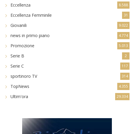
Eccellenza
8.588
Eccellenza Femminile
31
Giovanili
9.022
news in primo piano
4.774
Promozione
5.013
Serie B
2
Serie C
117
sportinoro TV
314
TopNews
4.355
Ultim'ora
29.334