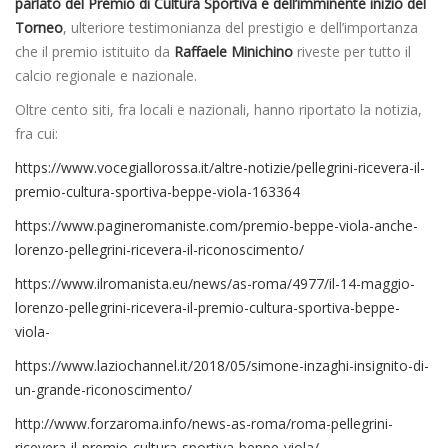
parlato del Premio di Cultura Sportiva e dell’imminente inizio del
Torneo
, ulteriore testimonianza del prestigio e dell’importanza
che il premio istituito da
Raffaele Minichino
riveste per tutto il
calcio regionale e nazionale.
Oltre cento siti, fra locali e nazionali, hanno riportato la notizia,
fra cui:
https://www.vocegiallorossa.it/altre-notizie/pellegrini-ricevera-il-
premio-cultura-sportiva-beppe-viola-163364
https://www.pagineromaniste.com/premio-beppe-viola-anche-
lorenzo-pellegrini-ricevera-il-riconoscimento/
https://www.ilromanista.eu/news/as-roma/4977/il-14-maggio-
lorenzo-pellegrini-ricevera-il-premio-cultura-sportiva-beppe-
viola-
https://www.laziochannel.it/2018/05/simone-inzaghi-insignito-di-
un-grande-riconoscimento/
http://www.forzaroma.info/news-as-roma/roma-pellegrini-
ricevera-il-premio-cultura-sportiva-beppe-viola/