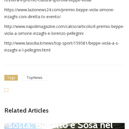
https://www.lazionews24.com/premio-beppe-viola-simone-
inzaghi-coni-diretta-tv-evento/
http://www.napolimagazine.com/calcio/articolo/il-premio-beppe-
viola-a-simone-inzaghi-e-lorenzo-pellegrini
http://www.lasicilia.it/news/top-sport/159581/beppe-viola-a-s-
inzaghi-e-l-pellegrini.html
Tags
TopNews
Dilettanti Serie D
Viterbese (Certosa V. Cam
Related Articles
pagnano), mercato senza
sosta: Busatto e Sosa nel