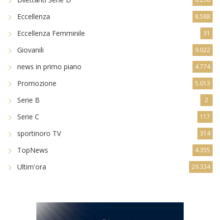
Dilettanti Serie D
8.256
Eccellenza
8.588
Eccellenza Femminile
31
Giovanili
9.022
news in primo piano
4.774
Promozione
5.013
Serie B
2
Serie C
117
sportinoro TV
314
TopNews
4.355
Ultim'ora
29.334