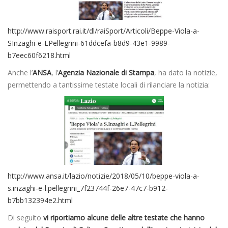
http://www.raisport.rai.it/dl/raiSport/Articoli/Beppe-Viola-a-
SInzaghi-e-LPellegrini-61ddcefa-b8d9-43e1-9989-
b7eec60f6218.html
Anche l’
ANSA
, l’
Agenzia Nazionale di Stampa
, ha dato la notizie,
permettendo a tantissime testate locali di rilanciare la notizia:
http://www.ansa.it/lazio/notizie/2018/05/10/beppe-viola-a-
s.inzaghi-e-l.pellegrini_7f23744f-26e7-47c7-b912-
b7bb132394e2.html
Di seguito
vi riportiamo alcune delle altre testate che hanno