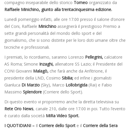
compagno inseparabile dello storico
Torneo
organizzato da
Raffaele Minichino, giunto alla trentacinquesima edizione.
Lunedì pomeriggio infatti, alle ore 17.00 presso il salone d’onore
del Coni, Raffaele
Minichino
assegnerà il prestigioso Premio a
sette grandi personalità del mondo dello sport e del
giornalismo, che si sono distinte per le loro doti umane oltre che
tecniche e professionali.
I premiati, lo ricordiamo, saranno Lorenzo
Pellegrini,
calciatore
AS Roma; Simone
Inzaghi,
allenatore SS Lazio; il Presidente del
CONI Giovanni
Malagò,
che farà anche da Anfitrione, il
presidente della LND, Cosimo
Sibilia;
ed infine i giornalisti
Gianluca
Di Marzio
(Sky), Marco
Lollobrigida
(Rai) e Fabio
Massimo
Splendore
(Corriere dello Sport).
Di questo evento vi proporremo anche la diretta televisiva su
Rete Oro News
, canale 210, dalle ore 17.00 in poi. Tutto l’evento
è curato dalla società
MiRa Video Sport.
I QUOTIDIANI –
Il
Corriere dello Sport
e il
Corriere della Sera