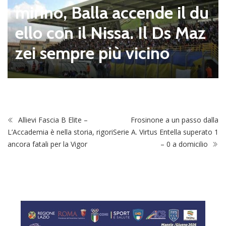
S
mirino, Balla accende il du
n
ello con il Nissa. Il Ds Maz
0
zei sempre più vicino
t
Allievi Fascia B Elite –
Frosinone a un passo dalla
L’Accademia è nella storia, rigori
Serie A. Virtus Entella superato 1
ancora fatali per la Vigor
– 0 a domicilio