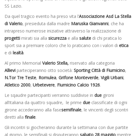
SS Lazio.
Da quel tragico evento ha preso vita l’
Associazione Asd La Stella
di Valerio
, presieduta dalla madre
Maruska Gianvanni
, che ha
intrapreso numerose iniziative attraverso la realizzazione di
progetti
mirati sia alla
sicurezza
e alla
salute
di chi pratica lo
sport sia a premiare coloro che lo praticano con i valori di
etica
e di
lealtà
.
Al primo Memorial
Valerio Stella,
riservato alla categoria
Allievi
parteciperanno otto società:
Sporting Città di Fiumicino
,
N.Tor Tre Teste
,
Romulea
,
Grifone Monteverde
,
Vigili Urbani
,
Atletico 2000
,
Urbetevere
,
Fiumicino Calcio 1926
.
Le sqaudre partecipanti verranno suddivise in
due
gironi
all’italiana da quattro squadre, le prime
due
classificate di ogni
girone accederanno alla fase
semifinale
, le vincenti degli scontri
diretti alla
finale
.
Gli incontri si giocheranno durante la settimana con due partite
al giorno, le semifinali si disputeranno
sabato 28 maggio
mentre