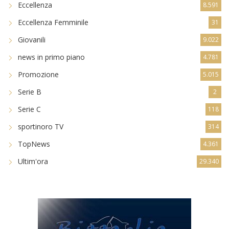
Eccellenza
8.591
Eccellenza Femminile
31
Giovanili
9.022
news in primo piano
4.781
Promozione
5.015
Serie B
2
Serie C
118
sportinoro TV
314
TopNews
4.361
Ultim'ora
29.340