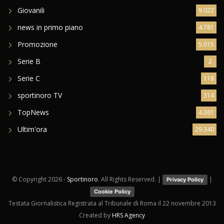
Giovanili
9.022
news in primo piano
4.781
Promozione
5.015
Serie B
2
Serie C
118
sportinoro TV
314
TopNews
4.361
Ultim'ora
29.340
© Copyright
2026 -
Sportinoro
. All Rights Reserved. |
|
Privacy Policy
Cookie Policy
Testata Giornalistica Registrata al Tribunale di Roma il 22 novembre 2013
Created by
HRS Agency