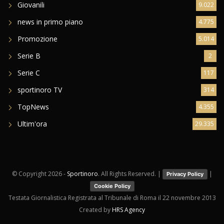
Giovanili
9.022
news in primo piano
4.775
Promozione
5.014
Serie B
2
Serie C
117
sportinoro TV
314
TopNews
4.355
Ultim'ora
29.335
© Copyright
2026 -
Sportinoro
. All Rights Reserved. |
|
Privacy Policy
Cookie Policy
Testata Giornalistica Registrata al Tribunale di Roma il 22 novembre 2013
Created by
HRS Agency