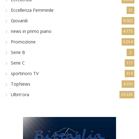
Eccellenza Femminile
31
Giovanili
9.022
news in primo piano
4.775
Promozione
5.014
Serie B
2
Serie C
117
sportinoro TV
314
TopNews
4.355
Ultim'ora
29.335