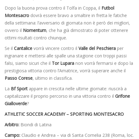
Dopo la buona prova contro il Tolfa in Coppa, il
Futbol
Montesacro
dovrà essere bravo a smaltire in fretta le fatiche
della settimana: l’avversario di giornata non è però dei migliori,
ovvero il
Nomentum
, che ha già dimostrato di poter ottenere
ottimi risultati contro chiunque.
Se il
Cantalice
vorrà vincere contro il
Valle del Peschiera
per
ingranare e mettersi alle spalle una stagione con troppi passi
falsi, siamo sicuri che il
Tor Lupara
non vorrà fermarsi e dopo la
prestigiosa vittoria contro l’Amatrice, vorrà superare anche il
Passo Corese
, ultimo in classifica.
La
Bf Sport
appare in crescita nelle ultime giornate: riuscirà a
capitalizzare il proprio percorso in una vittoria contro il
Grifone
Gialloverde
?
ATHLETIC SOCCER ACADEMY – SPORTING MONTESACRO
Arbitro:
Biondi di Latina
Campo:
Claudio e Andrea – via di Santa Cornelia 238 (Roma, loc.