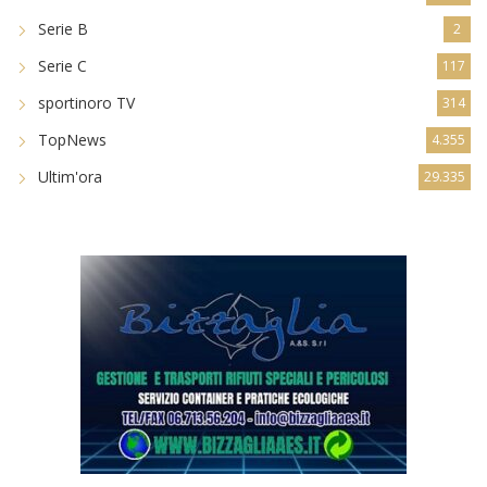
Serie B
2
Serie C
117
sportinoro TV
314
TopNews
4.355
Ultim'ora
29.335