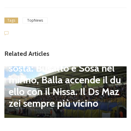
Tags
TopNews
Dilettanti Serie D
Viterbese (Certosa V. Cam
Related Articles
pagnano), mercato senza
sosta: Busatto e Sosa nel
mirino, Balla accende il du
ello con il Nissa. Il Ds Maz
zei sempre più vicino