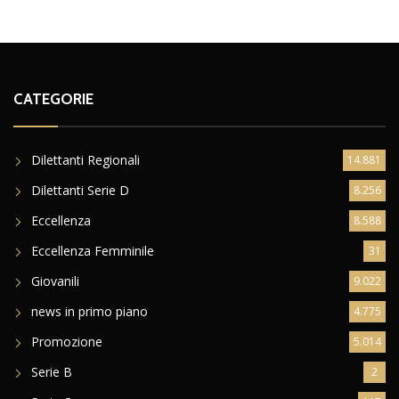
CATEGORIE
Dilettanti Regionali
14.881
Dilettanti Serie D
8.256
Eccellenza
8.588
Eccellenza Femminile
31
Giovanili
9.022
news in primo piano
4.775
Promozione
5.014
Serie B
2