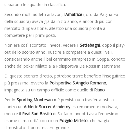
separano le squadre in classifica.
Secondo molti addetti ai lavori, l’
Amatrice
(foto da Pagina Fb
della squadra) aveva già da inizio anno, e ancor di più con il
mercato di riparazione, allestito una squadra pronta a
competere per i primi posti.
Non era così scontato, invece, vedere il
Settebagni
, dopo il play-
out dello scorso anno, riuscire a competere a questi livelli,
considerando anche il bel cammino intrapreso in Coppa, condito
anche dal poker rifilato alla Polisportiva De Rossi in settimana.
Di questo scontro diretto, potrebbe trarre beneficio l’inseguitrice
più prossima, ovvero la
Polisportiva S.Angelo Romano
,
impegnata su un campo difficile come quello di
Riano
.
Per lo
Sporting Montesacro
è prevista una trasferta ostica
contro un
Athletic Soccer Academy
estremamente motivata,
mentre il
Real San Basilio
di Stefano Iannotti avrà l’ennesimo
esame di maturità contro un
Poggio Mirteto
, che ha già
dimostrato di poter essere grande.