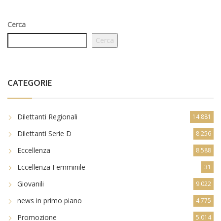
Cerca
Cerca
CATEGORIE
Dilettanti Regionali
14.881
Dilettanti Serie D
8.256
Eccellenza
8.588
Eccellenza Femminile
31
Giovanili
9.022
news in primo piano
4.775
Promozione
5.014