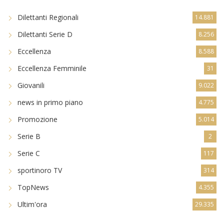
Dilettanti Regionali
14.881
Dilettanti Serie D
8.256
Eccellenza
8.588
Eccellenza Femminile
31
Giovanili
9.022
news in primo piano
4.775
Promozione
5.014
Serie B
2
Serie C
117
sportinoro TV
314
TopNews
4.355
Ultim'ora
29.335