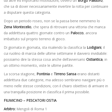
da altre ed importanti motivazioni, ovvero un
Borgo Palidoro
,
che sa di dover necessariamente invertire la rotta per continuare
a disputare questa categoria.
Dopo un periodo roseo, non se la passa bene nemmeno lo
Zena Montecelio
, che spera di ritrovare una vittoria che manca
da addirittura quattro giornate contro un
Palocco
, ancora
imbattuto sul proprio terreno di gioco.
Di giornata in giornata, sta risalendo la classifica la
Lodigiani
, il
cui ruolino di marcia delle ultime settimane è davvero invidiabile:
possiamo dire la stessa cosa anche dell’avversario
Ostiantica
, in
un ottimo momento, viste le ultime partite.
La scorsa stagione,
Pontinia
e
Tirreno Sansa
erano distanti
addirittura due categorie, ma adesso sembrano navigare più o
meno nelle stesse condizioni, con il chiaro obiettivo di arrivare in
una tranquilla posizione in classifica il prima possibile.
FIUMICINO – PESCATORI OSTIA
Arbitro:
Mengoli di Roma 1