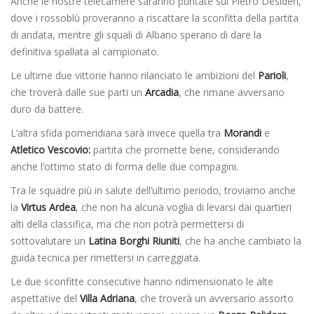
Anche le nostre telecamere saranno puntate sul Pietro Desideri,
dove i rossoblù proveranno a riscattare la sconfitta della partita
di andata, mentre gli squali di Albano sperano di dare la
definitiva spallata al campionato.
Le ultime due vittorie hanno rilanciato le ambizioni del
Parioli
,
che troverà dalle sue parti un
Arcadia
, che rimane avversario
duro da battere.
L’altra sfida pomeridiana sarà invece quella tra
Morandi
e
Atletico Vescovio:
partita che promette bene, considerando
anche l’ottimo stato di forma delle due compagini.
Tra le squadre più in salute dell’ultimo periodo, troviamo anche
la
Virtus Ardea
, che non ha alcuna voglia di levarsi dai quartieri
alti della classifica, ma che non potrà permettersi di
sottovalutare un
Latina Borghi Riuniti
, che ha anche cambiato la
guida tecnica per rimettersi in carreggiata.
Le due sconfitte consecutive hanno ridimensionato le alte
aspettative del
Villa Adriana
, che troverà un avversario assorto