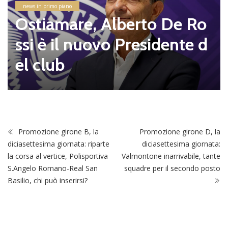
news in primo piano
Ostiamare, Alberto De Ro
ssi è il nuovo Presidente d
el club
Promozione girone B, la
Promozione girone D, la
diciasettesima giornata: riparte
diciasettesima giornata:
la corsa al vertice, Polisportiva
Valmontone inarrivabile, tante
S.Angelo Romano-Real San
squadre per il secondo posto
Basilio, chi può inserirsi?