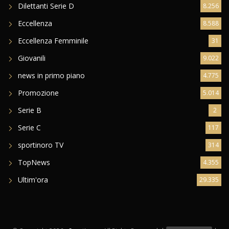
Dilettanti Serie D
8.256
Eccellenza
8.588
Eccellenza Femminile
31
Giovanili
9.022
news in primo piano
4.775
Promozione
5.014
Serie B
2
Serie C
117
sportinoro TV
314
TopNews
4.355
Ultim'ora
29.335