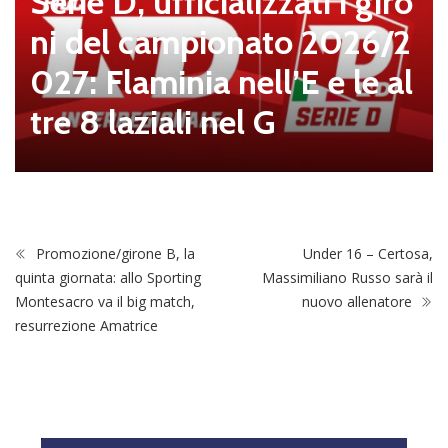
Serie D, ufficializzati i giro
ni del campionato 2026/2
027: Flaminia nell’E e le al
tre 8 laziali nel G
Promozione/girone B, la
Under 16 – Certosa,
quinta giornata: allo Sporting
Massimiliano Russo sarà il
Montesacro va il big match,
nuovo allenatore
resurrezione Amatrice