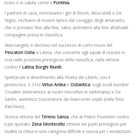
tosto e in salute come il
Pontinia
.
I padroni di casa, nonostante i gol di Bischi, Moscatelli e De
Nigris, rischiano di essere ripresi dal coraggio degli amaranto,
che ci provano fino alla fine, salvo arrendersi alla fine all’attuale
compagine prima in classifica.
Masciangelo è decisivo nel successo di corto muso del
Pescatori Ostia
a Latina, che consente agli squali di restare in
scia nelle posizioni prestigiose della classifica, nella vittoria
contro il
Latina Borghi Riuniti
.
Spettacolo e divertimento alla Pineta dei Liberti, con il
pirotecnico 3-3 tra
Virtus Ardea
e
Ostiantica
: sugli scudi bomber
Tovalieri (intervenuto ai nostri microfoni in settimana) e De
Santis, autentico trascinatore dei bianconeri ospiti (nella foto
d’archivio).
Storica vittoria del
Tirreno Sansa
, che al Pietro Fiorentini contro
il più quotato
Zena Montecelio
ottiene tre punti prestigiosi per
risalire la china in una categoria difficile e nuova per i verdazzurri