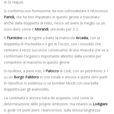
di Di Napoli.
Si conferma una formazione da non sottovalutare il retrocesso
Parioli,
che ha ben impattato in questo girone e trascinato
anche dalla doppietta di Felici, riesce ad avere la meglio su un
osso duro come il
Morandi
, vincendo per 3-2.
Il
Fiumicino
va di rigore e batte la matricola
Arcadia
, con la
doppietta di Pischedda e il gol di Tiozzo, con i rossoblù che
centrano il terzo successo consecutivo di una rinascita che va a
confermare l’organico importante allestito dalla società per
competere al massimo in questo girone.
Si risolleva, a pieni voti, il
Palocco
di Lodi, con un perentorio 3-1
su un
Borgo Palidoro
in crisi totale e ancora a quota zero punti
in classifica: in evidenza ci va bomber Mucili con una bella
doppietta per gli arancioblù.
La continuità è ancora tutta da acquisire, così come la
determinazione delle proprie ambizioni, ma intanto la
Lodigiani
si gode tre punti pieni: i biancorossi, sulla stessa lunghezza