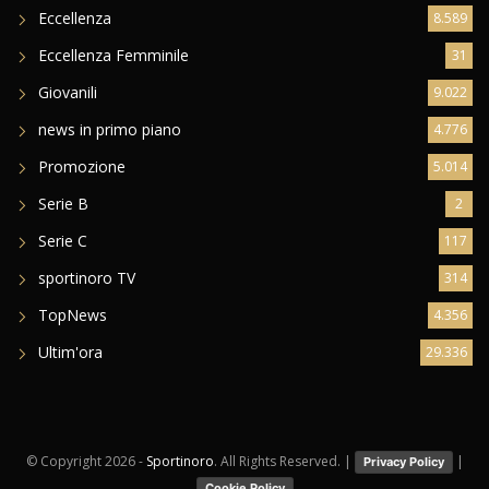
Eccellenza
8.589
Eccellenza Femminile
31
Giovanili
9.022
news in primo piano
4.776
Promozione
5.014
Serie B
2
Serie C
117
sportinoro TV
314
TopNews
4.356
Ultim'ora
29.336
© Copyright
2026 -
Sportinoro
. All Rights Reserved. |
|
Privacy Policy
Cookie Policy