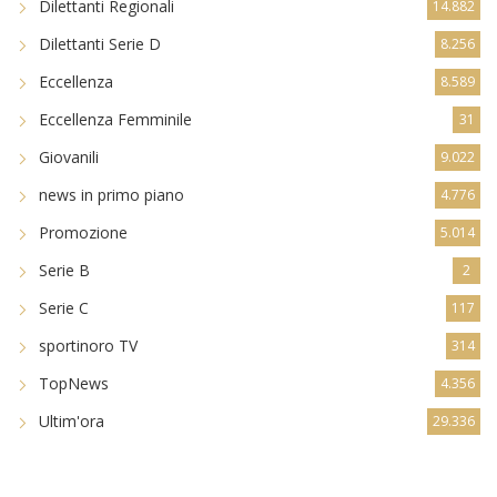
Dilettanti Regionali
14.882
Dilettanti Serie D
8.256
Eccellenza
8.589
Eccellenza Femminile
31
Giovanili
9.022
news in primo piano
4.776
Promozione
5.014
Serie B
2
Serie C
117
sportinoro TV
314
TopNews
4.356
Ultim'ora
29.336