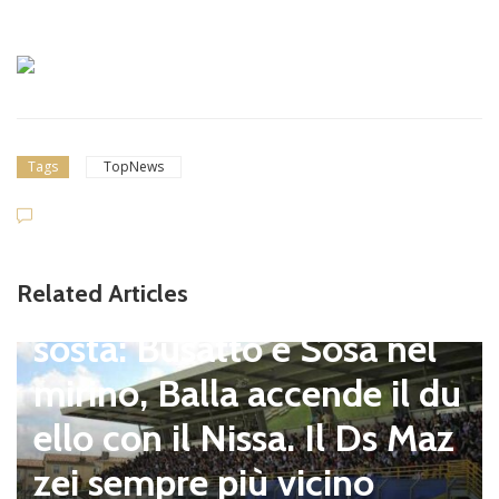
Tags
TopNews
Dilettanti Serie D
Viterbese (Certosa V. Cam
Related Articles
pagnano), mercato senza
sosta: Busatto e Sosa nel
mirino, Balla accende il du
ello con il Nissa. Il Ds Maz
zei sempre più vicino