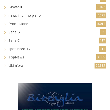
Giovanili
9.022
news in primo piano
4.775
Promozione
5.014
Serie B
2
Serie C
117
sportinoro TV
314
TopNews
4.355
Ultim'ora
29.335