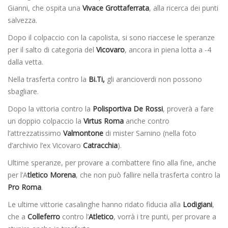
Gianni, che ospita una
Vivace Grottaferrata
, alla ricerca dei punti
salvezza.
Dopo il colpaccio con la capolista, si sono riaccese le speranze
per il salto di categoria del
Vicovaro
, ancora in piena lotta a -4
dalla vetta.
Nella trasferta contro la
Bi.Ti,
gli arancioverdi non possono
sbagliare.
Dopo la vittoria contro la
Polisportiva De Rossi
, proverà a fare
un doppio colpaccio la
Virtus Roma
anche contro
l’attrezzatissimo
Valmontone
di mister Sarnino (nella foto
d’archivio l’ex Vicovaro
Catracchia
).
Ultime speranze, per provare a combattere fino alla fine, anche
per l’A
tletico Morena
, che non può fallire nella trasferta contro la
Pro Roma
.
Le ultime vittorie casalinghe hanno ridato fiducia alla
Lodigiani
,
che a
Colleferro
contro l’
Atletico
, vorrà i tre punti, per provare a