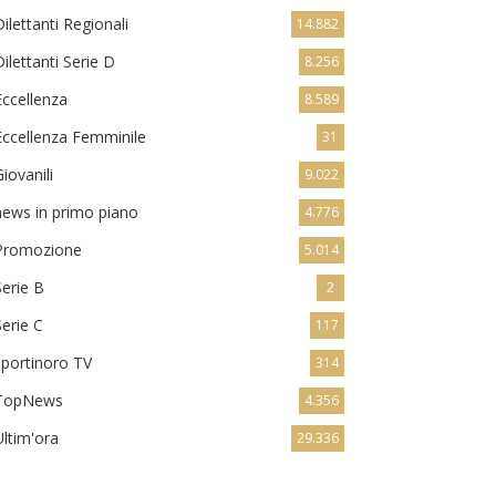
Dilettanti Regionali
14.882
Dilettanti Serie D
8.256
Eccellenza
8.589
Eccellenza Femminile
31
Giovanili
9.022
news in primo piano
4.776
Promozione
5.014
Serie B
2
Serie C
117
sportinoro TV
314
TopNews
4.356
Ultim'ora
29.336