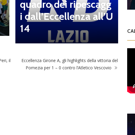
quadro dei ripescagg
e
i dall’Eccellenza all’U
i
14
CA
ri, il
Eccellenza Girone A, gli highlights della vittoria del
Pomezia per 1 – 0 contro l’Atletico Vescovio