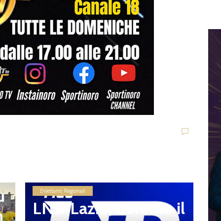
n
L
h
z
i
l
G
u
o
Dilettanti Regionali
LND Lazio, definito il
n
e