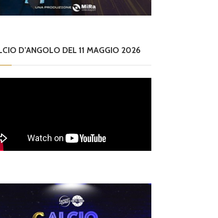
ntare squadra nel m
co Lupi
nor tempo possibile”
rienza 
LCIO D’ANGOLO DEL 11 MAGGIO 2026