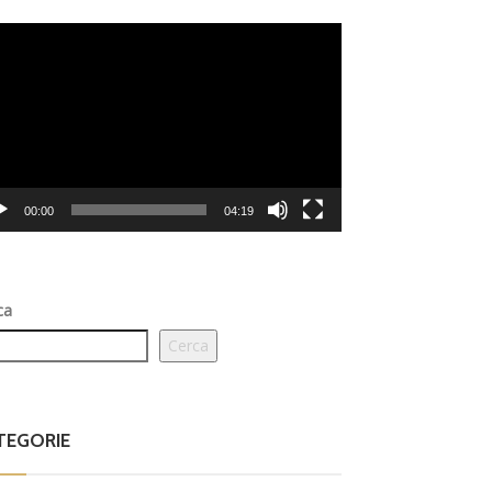
eo
er
00:00
04:19
ca
Cerca
TEGORIE