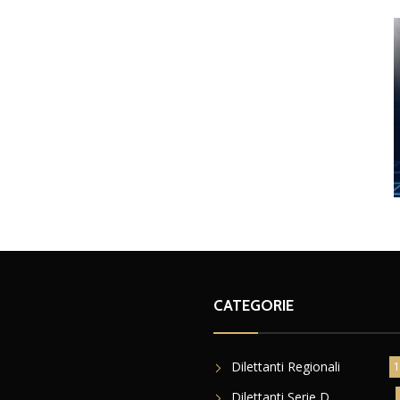
CATEGORIE
Dilettanti Regionali
1
Dilettanti Serie D