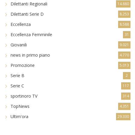
Dilettanti Regionali
14.880
Dilettanti Serie D
8.253
Eccellenza
8.588
Eccellenza Femminile
31
Giovanili
9.021
news in primo piano
4.770
Promozione
5.013
Serie B
2
Serie C
117
sportinoro TV
314
TopNews
4.351
Ultim'ora
29.330