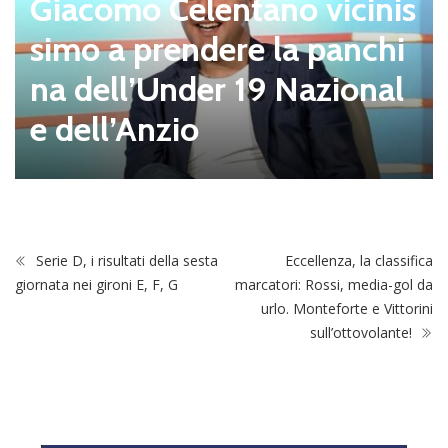
Giacomo Celentano vicinis
simo a prendere la panchi
na dell’Under 19 Nazional
e dell’Anzio
Serie D, i risultati della sesta
Eccellenza, la classifica
giornata nei gironi E, F, G
marcatori: Rossi, media-gol da
urlo. Monteforte e Vittorini
sull’ottovolante!