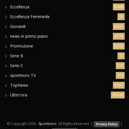
Eccellenza
8.588
Eccellenza Femminile
31
Giovanili
9.021
news in primo piano
4.770
Promozione
5.013
Serie B
2
Serie C
117
sportinoro TV
314
TopNews
4.351
Ultim'ora
29.330
© Copyright
2026 -
Sportinoro
. All Rights Reserved. |
|
Privacy Policy