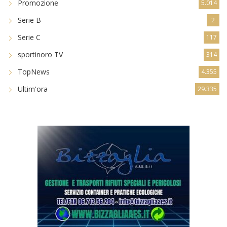
Promozione
5.014
Serie B
2
Serie C
117
sportinoro TV
314
TopNews
4.355
Ultim'ora
29.335