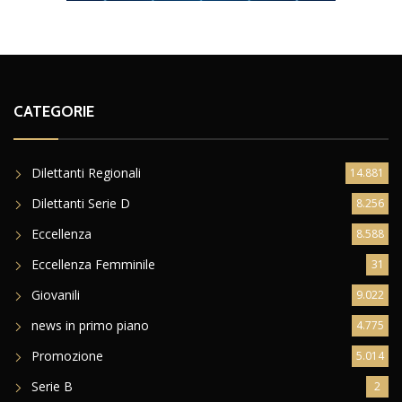
CATEGORIE
Dilettanti Regionali
14.881
Dilettanti Serie D
8.256
Eccellenza
8.588
Eccellenza Femminile
31
Giovanili
9.022
news in primo piano
4.775
Promozione
5.014
Serie B
2