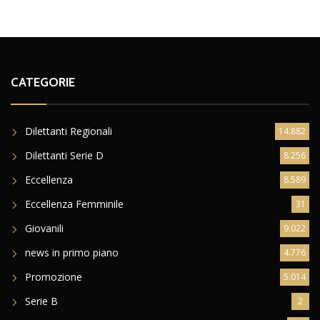
CATEGORIE
Dilettanti Regionali
14.882
Dilettanti Serie D
8.256
Eccellenza
8.589
Eccellenza Femminile
31
Giovanili
9.022
news in primo piano
4.776
Promozione
5.014
Serie B
2