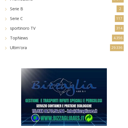
Serie B
2
Serie C
117
sportinoro TV
314
TopNews
4.356
Ultim'ora
29.336