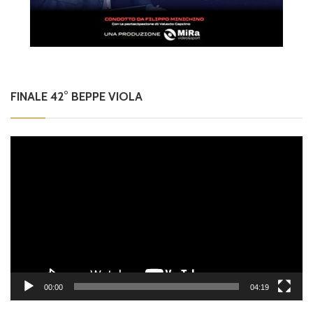
FINALE 42° BEPPE VIOLA
Video
Player
00:00
04:19