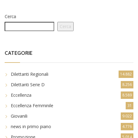
Cerca
Cerca
CATEGORIE
Dilettanti Regionali
14.882
Dilettanti Serie D
8.256
Eccellenza
8.589
Eccellenza Femminile
31
Giovanili
9.022
news in primo piano
4.776
Promozione
5.014