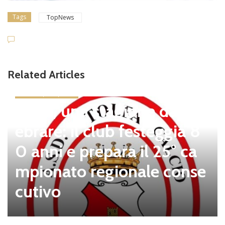
Tags
TopNews
Related Articles
news in primo piano
Tolfa, una stagione da cel
ebrare: il club festeggia 8
0 anni e prepara il 25° ca
mpionato regionale conse
cutivo