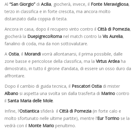
Al
“San Giorgio”
di
Acilia
, giocherà, invece, il
Fonte Meravigliosa
,
terzo in classifica e in forte crescita, ma ancora molto
distanziato dalla coppia di testa.
Ancora in casa, dopo il recupero vinto contro il
Città di Pomezia
,
giocherà la
DuepigrecoRoma
nel match contro la
Vis Aurelia
,
fanalino di coda, ma da non sottovalutare.
A
Ostia
, il
Morandi
vorrà allontanarsi, il prima possibile, dalle
zone basse e pericolose della classifica, ma la
Virtus Ardea
ha
dimostrato, in tutto il girone d’andata, di essere un osso duro da
affrontare.
Dopo il cambio di guida tecnica, il
Pescatori Ostia
di mister
Albano
si aspetta una svolta sin dalla trasferta di
Marino
contro
il
Santa Maria delle Mole
.
Infine, l’
Ostiantica
sfiderà il
Città di Pomezia
(in forte calo e
molto sfortunato nelle ultime partite), mentre l’
Eur Torrino
se la
vedrà con il
Monte Mario
penultimo.