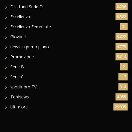
Dilettanti Serie D
8.256
Eccellenza
8.588
Eccellenza Femminile
31
Giovanili
9.022
news in primo piano
4.775
Promozione
5.014
Serie B
2
Serie C
117
sportinoro TV
314
TopNews
4.355
Ultim'ora
29.335