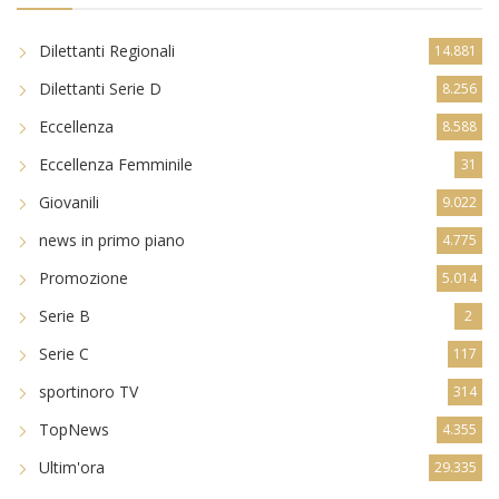
Dilettanti Regionali
14.881
Dilettanti Serie D
8.256
Eccellenza
8.588
Eccellenza Femminile
31
Giovanili
9.022
news in primo piano
4.775
Promozione
5.014
Serie B
2
Serie C
117
sportinoro TV
314
TopNews
4.355
Ultim'ora
29.335