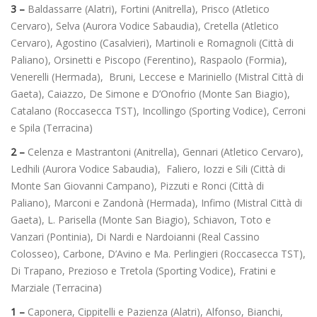
3 –
Baldassarre (Alatri), Fortini (Anitrella), Prisco (Atletico
Cervaro), Selva (Aurora Vodice Sabaudia), Cretella (Atletico
Cervaro), Agostino (Casalvieri), Martinoli e Romagnoli (Città di
Paliano), Orsinetti e Piscopo (Ferentino), Raspaolo (Formia),
Venerelli (Hermada), Bruni, Leccese e Mariniello (Mistral Città di
Gaeta), Caiazzo, De Simone e D’Onofrio (Monte San Biagio),
Catalano (Roccasecca TST), Incollingo (Sporting Vodice), Cerroni
e Spila (Terracina)
2 –
Celenza e Mastrantoni (Anitrella), Gennari (Atletico Cervaro),
Ledhili (Aurora Vodice Sabaudia), Faliero, Iozzi e Sili (Città di
Monte San Giovanni Campano), Pizzuti e Ronci (Città di
Paliano), Marconi e Zandonà (Hermada), Infimo (Mistral Città di
Gaeta), L. Parisella (Monte San Biagio), Schiavon, Toto e
Vanzari (Pontinia), Di Nardi e Nardoianni (Real Cassino
Colosseo), Carbone, D’Avino e Ma. Perlingieri (Roccasecca TST),
Di Trapano, Prezioso e Tretola (Sporting Vodice), Fratini e
Marziale (Terracina)
1 –
Caponera, Cippitelli e Pazienza (Alatri), Alfonso, Bianchi,