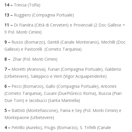
14 –
Trincia (Tolfa)
13 –
Ruggiero (Compagnia Portuale)
11 –
Di Fiandra (Città di Cerveteri) e Provinciali (2 Doc Gallese +
9 Pol. Monti Cimini)
9 –
Russo (Bomarzo), Gentili (Canale Monterano), Mechilli (Doc
Gallese) e Pastorelli (Corneto Tarquinia)
8 –
Zhar (Pol. Monti Cimini)
7 –
Moretti (Aranova), Funari (Compagnia Portuale), Galderisi
(Urbetevere), Saleppico e Verri (Vigor Acquapendente)
6 –
Pecci (Bomarzo), Gallo (Compagnia Portuale), Antonini
(Corneto Tarquinia), Cusani (DuePiGreco Roma), Buscia (Pian
Due Torri) e Iacobucci (Santa Marinella)
5 –
Battisti (Montefiascone), Faina e Sey (Pol. Monti Cimini) e
Montepaone (Urbetevere)
4 –
Petrillo (Aurelio), Frugis (Bomarzo), S. Trifelli (Canale