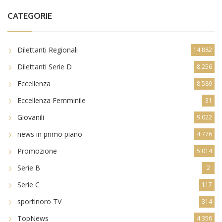
CATEGORIE
Dilettanti Regionali
14.882
Dilettanti Serie D
8.256
Eccellenza
8.589
Eccellenza Femminile
31
Giovanili
9.022
news in primo piano
4.776
Promozione
5.014
Serie B
2
Serie C
117
sportinoro TV
314
TopNews
4.356