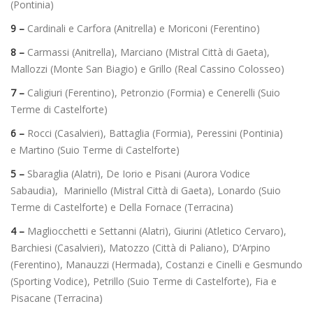
(Pontinia)
9 –
Cardinali e Carfora (Anitrella) e Moriconi (Ferentino)
8 –
Carmassi (Anitrella), Marciano (Mistral Città di Gaeta),
Mallozzi (Monte San Biagio) e Grillo (Real Cassino Colosseo)
7 –
Caligiuri (Ferentino), Petronzio (Formia) e Cenerelli (Suio
Terme di Castelforte)
6 –
Rocci (Casalvieri), Battaglia (Formia), Peressini (Pontinia)
e Martino (Suio Terme di Castelforte)
5 –
Sbaraglia (Alatri), De Iorio e Pisani (Aurora Vodice
Sabaudia), Mariniello (Mistral Città di Gaeta), Lonardo (Suio
Terme di Castelforte) e Della Fornace (Terracina)
4 –
Magliocchetti e Settanni (Alatri), Giurini (Atletico Cervaro),
Barchiesi (Casalvieri), Matozzo (Città di Paliano), D’Arpino
(Ferentino), Manauzzi (Hermada), Costanzi e Cinelli e Gesmundo
(Sporting Vodice), Petrillo (Suio Terme di Castelforte), Fia e
Pisacane (Terracina)