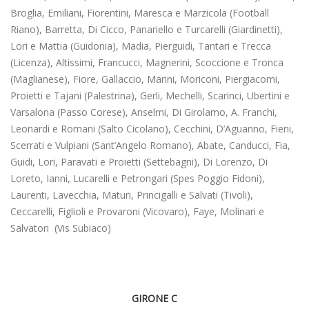
Broglia, Emiliani, Fiorentini, Maresca e Marzicola (Football
Riano), Barretta, Di Cicco, Panariello e Turcarelli (Giardinetti),
Lori e Mattia (Guidonia), Madia, Pierguidi, Tantari e Trecca
(Licenza), Altissimi, Francucci, Magnerini, Scoccione e Tronca
(Maglianese), Fiore, Gallaccio, Marini, Moriconi, Piergiacomi,
Proietti e Tajani (Palestrina), Gerli, Mechelli, Scarinci, Ubertini e
Varsalona (Passo Corese), Anselmi, Di Girolamo, A. Franchi,
Leonardi e Romani (Salto Cicolano), Cecchini, D’Aguanno, Fieni,
Scerrati e Vulpiani (Sant’Angelo Romano), Abate, Canducci, Fia,
Guidi, Lori, Paravati e Proietti (Settebagni), Di Lorenzo, Di
Loreto, Ianni, Lucarelli e Petrongari (Spes Poggio Fidoni),
Laurenti, Lavecchia, Maturi, Princigalli e Salvati (Tivoli),
Ceccarelli, Figlioli e Provaroni (Vicovaro), Faye, Molinari e
Salvatori (Vis Subiaco)
GIRONE C