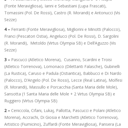
(Fonte Meravigliosa), Ianni e Sebastiani (Lupa Frascati),
Tomassini (Pol. De Rossi), Castro (R. Morandi) e Antonucci (Vis
Sezze)
4 –
Ferranti (Fonte Meravigliosa), Migliorini e Minotti (Palocco),
Franci (Pescatori Ostia), Angelucci (Pol. De Rossi), D. Sargolini
(R. Morandi), Metoldo (Virtus Olympia SB) e Dell’Aguzzo (Vis
Sezze)
3 –
Pascucci (Atletico Morena), Cusanno, Scardini e Troisi
(Atletico Torrenova), Lomonaco (Dilettanti Falasche), Gubinelli
(La Rustica), Caruso e Padula (Ostiantica), Babbucci e Di Nardo
(Palocco), D’Angelo (Pol. De Rossi), Lecce (Real Latina), Molfesi
(R. Morandi), Massullo e Porcacchia (Santa Maria delle Mole),
Sansotta (1 Santa Maria delle Mole + 2 Virtus Olympia SB) e
Ruggiero (Virtus Olympia SB)
2 –
Ceniccola, Cifani, Lukaj, Pallotta, Pascucci e Polani (Atletico
Morena), Accrachi, Di Giosia e Marchetti (Atletico Torrenova),
Artistico (Fiumicino), Zuffardi (Fonte Meravigliosa), Pansera (La