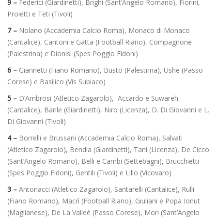
9 –
Federici (Giardinetti), Brighi (Sant’Angelo Romano), Fiorini,
Proietti e Teti (Tivoli)
7 –
Nolano (Accademia Calcio Roma), Monaco di Monaco
(Cantalice), Cantoni e Gatta (Football Riano), Compagnone
(Palestrina) e Dionisi (Spes Poggio Fidoni)
6 –
Giannetti (Fiano Romano), Busto (Palestrina), Ushe (Passo
Corese) e Basilico (Vis Subiaco)
5 –
D’Ambrosi (Atletico Zagarolo), Accardo e Suwareh
(Cantalice), Barile (Giardinetti), Niro (Licenza), D. Di Giovanni e L.
Di Giovanni (Tivoli)
4 –
Borrelli e Brussani (Accademia Calcio Roma), Salvati
(Atletico Zagarolo), Bendia (Giardinetti), Tani (Licenza), De Cicco
(Sant’Angelo Romano), Belli e Cambi (Settebagni), Brucchietti
(Spes Poggio Fidoni), Gentili (Tivoli) e Lillo (Vicovaro)
3 –
Antonacci (Atletico Zagarolo), Santarelli (Cantalice), Rulli
(Fiano Romano), Macrì (Football Riano), Giuliani e Popa Ionut
(Maglianese), De La Valleè (Passo Corese), Mori (Sant’Angelo