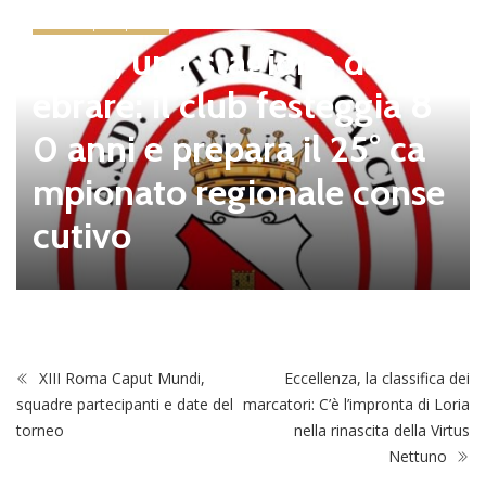
news in primo piano
Tolfa, una stagione da cel
ebrare: il club festeggia 8
0 anni e prepara il 25° ca
mpionato regionale conse
cutivo
XIII Roma Caput Mundi,
Eccellenza, la classifica dei
squadre partecipanti e date del
marcatori: C’è l’impronta di Loria
torneo
nella rinascita della Virtus
Nettuno