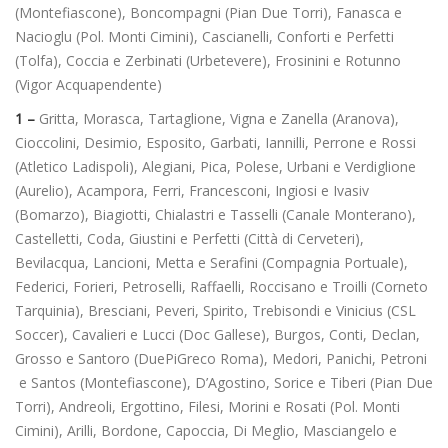
(Montefiascone), Boncompagni (Pian Due Torri), Fanasca e
Nacioglu (Pol. Monti Cimini), Cascianelli, Conforti e Perfetti
(Tolfa), Coccia e Zerbinati (Urbetevere), Frosinini e Rotunno
(Vigor Acquapendente)
1 –
Gritta, Morasca, Tartaglione, Vigna e Zanella (Aranova),
Cioccolini, Desimio, Esposito, Garbati, Iannilli, Perrone e Rossi
(Atletico Ladispoli), Alegiani, Pica, Polese, Urbani e Verdiglione
(Aurelio), Acampora, Ferri, Francesconi, Ingiosi e Ivasiv
(Bomarzo), Biagiotti, Chialastri e Tasselli (Canale Monterano),
Castelletti, Coda, Giustini e Perfetti (Città di Cerveteri),
Bevilacqua, Lancioni, Metta e Serafini (Compagnia Portuale),
Federici, Forieri, Petroselli, Raffaelli, Roccisano e Troilli (Corneto
Tarquinia), Bresciani, Peveri, Spirito, Trebisondi e Vinicius (CSL
Soccer), Cavalieri e Lucci (Doc Gallese), Burgos, Conti, Declan,
Grosso e Santoro (DuePiGreco Roma), Medori, Panichi, Petroni
e Santos (Montefiascone), D’Agostino, Sorice e Tiberi (Pian Due
Torri), Andreoli, Ergottino, Filesi, Morini e Rosati (Pol. Monti
Cimini), Arilli, Bordone, Capoccia, Di Meglio, Masciangelo e