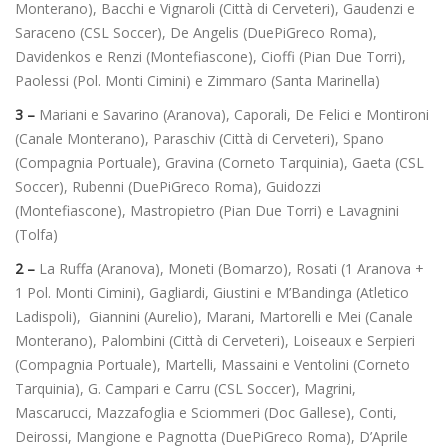
Monterano), Bacchi e Vignaroli (Città di Cerveteri), Gaudenzi e
Saraceno (CSL Soccer), De Angelis (DuePiGreco Roma),
Davidenkos e Renzi (Montefiascone), Cioffi (Pian Due Torri),
Paolessi (Pol. Monti Cimini) e Zimmaro (Santa Marinella)
3 –
Mariani e Savarino (Aranova), Caporali, De Felici e Montironi
(Canale Monterano), Paraschiv (Città di Cerveteri), Spano
(Compagnia Portuale), Gravina (Corneto Tarquinia), Gaeta (CSL
Soccer), Rubenni (DuePiGreco Roma), Guidozzi
(Montefiascone), Mastropietro (Pian Due Torri) e Lavagnini
(Tolfa)
2 –
La Ruffa (Aranova), Moneti (Bomarzo), Rosati (1 Aranova +
1 Pol. Monti Cimini), Gagliardi, Giustini e M’Bandinga (Atletico
Ladispoli), Giannini (Aurelio), Marani, Martorelli e Mei (Canale
Monterano), Palombini (Città di Cerveteri), Loiseaux e Serpieri
(Compagnia Portuale), Martelli, Massaini e Ventolini (Corneto
Tarquinia), G. Campari e Carru (CSL Soccer), Magrini,
Mascarucci, Mazzafoglia e Sciommeri (Doc Gallese), Conti,
Deirossi, Mangione e Pagnotta (DuePiGreco Roma), D’Aprile