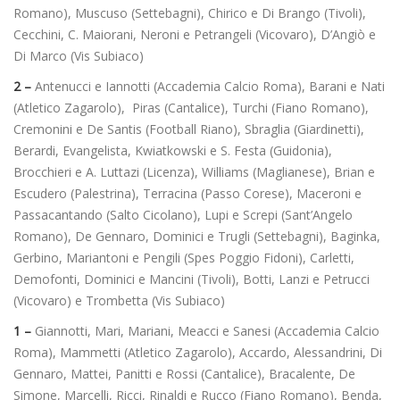
Romano), Muscuso (Settebagni), Chirico e Di Brango (Tivoli),
Cecchini, C. Maiorani, Neroni e Petrangeli (Vicovaro), D’Angiò e
Di Marco (Vis Subiaco)
2 –
Antenucci e Iannotti (Accademia Calcio Roma), Barani e Nati
(Atletico Zagarolo), Piras (Cantalice), Turchi (Fiano Romano),
Cremonini e De Santis (Football Riano), Sbraglia (Giardinetti),
Berardi, Evangelista, Kwiatkowski e S. Festa (Guidonia),
Brocchieri e A. Luttazi (Licenza), Williams (Maglianese), Brian e
Escudero (Palestrina), Terracina (Passo Corese), Maceroni e
Passacantando (Salto Cicolano), Lupi e Screpi (Sant’Angelo
Romano), De Gennaro, Dominici e Trugli (Settebagni), Baginka,
Gerbino, Mariantoni e Pengili (Spes Poggio Fidoni), Carletti,
Demofonti, Dominici e Mancini (Tivoli), Botti, Lanzi e Petrucci
(Vicovaro) e Trombetta (Vis Subiaco)
1 –
Giannotti, Mari, Mariani, Meacci e Sanesi (Accademia Calcio
Roma), Mammetti (Atletico Zagarolo), Accardo, Alessandrini, Di
Gennaro, Mattei, Panitti e Rossi (Cantalice), Bracalente, De
Simone, Marcelli, Ricci, Rinaldi e Rucco (Fiano Romano), Benda,