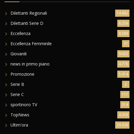
Dilettanti Regionali
14.882
Dilettanti Serie D
8.256
Eccellenza
8.589
Eccellenza Femminile
31
Giovanili
9.022
news in primo piano
4.776
Promozione
5.014
Serie B
2
Serie C
117
sportinoro TV
314
TopNews
4.356
Ultim'ora
29.336