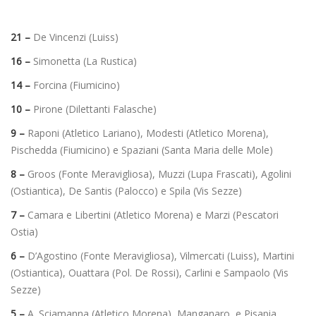
21 –
De Vincenzi (Luiss)
16 –
Simonetta (La Rustica)
14 –
Forcina (Fiumicino)
10 –
Pirone (Dilettanti Falasche)
9 –
Raponi (Atletico Lariano), Modesti (Atletico Morena),
Pischedda (Fiumicino) e Spaziani (Santa Maria delle Mole)
8 –
Groos (Fonte Meravigliosa), Muzzi (Lupa Frascati), Agolini
(Ostiantica), De Santis (Palocco) e Spila (Vis Sezze)
7 –
Camara e Libertini (Atletico Morena) e Marzi (Pescatori
Ostia)
6 –
D’Agostino (Fonte Meravigliosa), Vilmercati (Luiss), Martini
(Ostiantica), Ouattara (Pol. De Rossi), Carlini e Sampaolo (Vis
Sezze)
5 –
A. Sciamanna (Atletico Morena), Manganaro e Pisapia