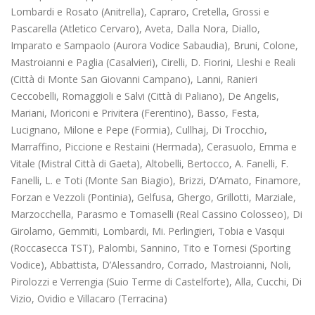
Lombardi e Rosato (Anitrella), Capraro, Cretella, Grossi e
Pascarella (Atletico Cervaro), Aveta, Dalla Nora, Diallo,
Imparato e Sampaolo (Aurora Vodice Sabaudia), Bruni, Colone,
Mastroianni e Paglia (Casalvieri), Cirelli, D. Fiorini, Lleshi e Reali
(Città di Monte San Giovanni Campano), Lanni, Ranieri
Ceccobelli, Romaggioli e Salvi (Città di Paliano), De Angelis,
Mariani, Moriconi e Privitera (Ferentino), Basso, Festa,
Lucignano, Milone e Pepe (Formia), Cullhaj, Di Trocchio,
Marraffino, Piccione e Restaini (Hermada), Cerasuolo, Emma e
Vitale (Mistral Città di Gaeta), Altobelli, Bertocco, A. Fanelli, F.
Fanelli, L. e Toti (Monte San Biagio), Brizzi, D’Amato, Finamore,
Forzan e Vezzoli (Pontinia), Gelfusa, Ghergo, Grillotti, Marziale,
Marzocchella, Parasmo e Tomaselli (Real Cassino Colosseo), Di
Girolamo, Gemmiti, Lombardi, Mi. Perlingieri, Tobia e Vasqui
(Roccasecca TST), Palombi, Sannino, Tito e Tornesi (Sporting
Vodice), Abbattista, D’Alessandro, Corrado, Mastroianni, Noli,
Pirolozzi e Verrengia (Suio Terme di Castelforte), Alla, Cucchi, Di
Vizio, Ovidio e Villacaro (Terracina)