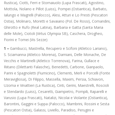
Rustica), Ciotti, Ferri e Stornaiuolo (Lupa Frascati), Agostino,
Mottola, Nolano e Pillot (Luiss), Pompei (Ostiantica), Barbato,
Ialungo e Magrelli (Palocco), Alesi, Atturi e Lo Presti (Pescatori
Ostia), Molinaro, Moretti e Savaiano (Pol. De Rossi), Comandini,
Ghirotto e Rufo (Real Latina), Barbaria e Gatta (Santa Maria
delle Mole), Ciotoli (Virtus Olympia SB), Caschera, Drogheo,
Fiorini e Tomei (Vis Sezze)
1 –
Gambucci, Mastrella, Recupero e Scifoni (Atletico Lariano),
S. Sciamanna (Atletico Morena), Damiani, Delle Monache, De
Vecchis e Martinelli (Atletico Torrenova), Farina, Gullace e
Riitano (Dilettanti Falasche), Benedetti, Carbone, Gianpaolo,
Parini e Spagnoletti (Fiumicino), Clementi, Merli e Porcelli (Fonte
Meravigliosa), Di Filippo, Massella, Maxim, Persia, Schiavon,
Uzoma e Vinattieri (La Rustica), Cinti, Gerini, Maestrelli, Roscioli
e Stendardo (Luiss), Cesaretti, Giampietro, Pompili, Raparelli e
Varusio (Lupa Frascati), Natalizi, Nicolai e Violante (Ostiantica),
Barontini, Gaggini e Suppa (Palocco), Mambrini, Rossini e Sesta
(Pescatori Ostia), Galassi, Liviello, Paradiso, Perugini e