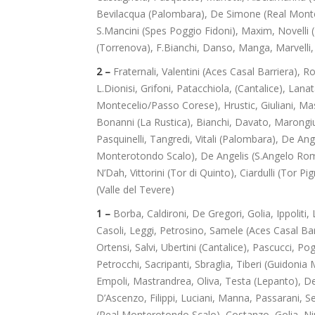
Bevilacqua (Palombara), De Simone (Real Monte
S.Mancini (Spes Poggio Fidoni), Maxim, Novelli (
(Torrenova), F.Bianchi, Danso, Manga, Marvelli, 
2 –
Fraternali, Valentini (Aces Casal Barriera), R
L.Dionisi, Grifoni, Patacchiola, (Cantalice), La
Montecelio/Passo Corese), Hrustic, Giuliani, Ma
Bonanni (La Rustica), Bianchi, Davato, Marongiu
Pasquinelli, Tangredi, Vitali (Palombara), De Ang
Monterotondo Scalo), De Angelis (S.Angelo Roman
N’Dah, Vittorini (Tor di Quinto), Ciardulli (Tor P
(Valle del Tevere)
1 –
Borba, Caldironi, De Gregori, Golia, Ippoliti, L
Casoli, Leggi, Petrosino, Samele (Aces Casal Barr
Ortensi, Salvi, Ubertini (Cantalice), Pascucci, P
Petrocchi, Sacripanti, Sbraglia, Tiberi (Guidonia 
Empoli, Mastrandrea, Oliva, Testa (Lepanto), De 
D’Ascenzo, Filippi, Luciani, Manna, Passarani, 
(Real Monterotondo Scalo), Costanzo, Golia, Ni