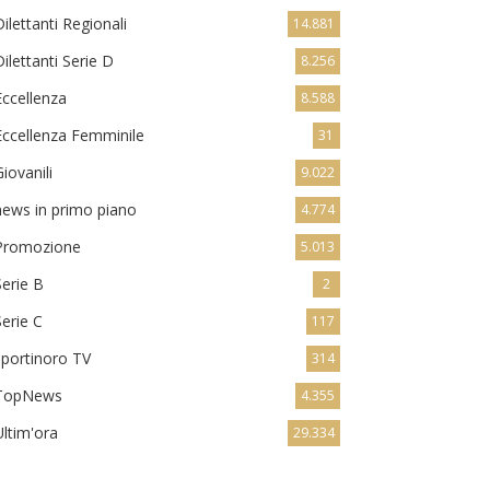
Dilettanti Regionali
14.881
Dilettanti Serie D
8.256
Eccellenza
8.588
Eccellenza Femminile
31
Giovanili
9.022
news in primo piano
4.774
Promozione
5.013
Serie B
2
Serie C
117
sportinoro TV
314
TopNews
4.355
Ultim'ora
29.334