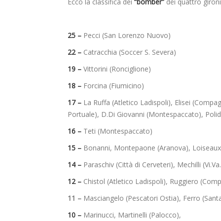
Ecco la classifica dei
“bomber”
dei quattro gironi
25 –
Pecci (San Lorenzo Nuovo)
22 –
Catracchia (Soccer S. Severa)
19 –
Vittorini (Ronciglione)
18 –
Forcina (Fiumicino)
17 –
La Ruffa (Atletico Ladispoli), Elisei (Compa
Portuale), D.Di Giovanni (Montespaccato), Poli
16 –
Teti (Montespaccato)
15 –
Bonanni, Montepaone (Aranova), Loiseaux
14 –
Paraschiv (Città di Cerveteri), Mechilli (Vi.Va.
12 –
Chistol (Atletico Ladispoli), Ruggiero (Com
11 –
Masciangelo (Pescatori Ostia), Ferro (Santa
10 –
Marinucci, Martinelli (Palocco),