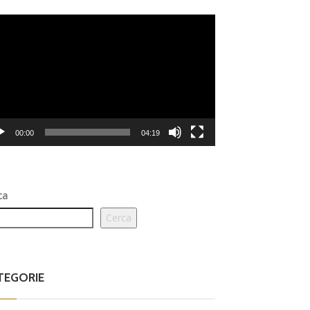
eo
er
00:00
04:19
ca
Cerca
TEGORIE