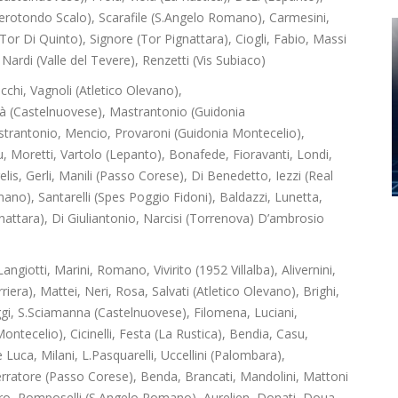
rotondo Scalo), Scarafile (S.Angelo Romano), Carmesini,
Tor Di Quinto), Signore (Tor Pignattara), Ciogli, Fabio, Massi
Nardi (Valle del Tevere), Renzetti (Vis Subiaco)
occhi, Vagnoli (Atletico Olevano),
natà (Castelnuovese), Mastrantonio (Guidonia
strantonio, Mencio, Provaroni (Guidonia Montecelio),
, Moretti, Vartolo (Lepanto), Bonafede, Fioravanti, Londi,
elis, Gerli, Manili (Passo Corese), Di Benedetto, Iezzi (Real
o), Santarelli (Spes Poggio Fidoni), Baldazzi, Lunetta,
ignattara), Di Giuliantonio, Narcisi (Torrenova) D’ambrosio
angiotti, Marini, Romano, Vivirito (1952 Villalba), Alivernini,
iera), Mattei, Neri, Rosa, Salvati (Atletico Olevano), Brighi,
oggi, S.Sciamanna (Castelnuovese), Filomena, Luciani,
Montecelio), Cicinelli, Festa (La Rustica), Bendia, Casu,
Luca, Milani, L.Pasquarelli, Uccellini (Palombara),
Serratore (Passo Corese), Benda, Brancati, Mandolini, Mattoni
ro, Pomposelli (S.Angelo Romano), Aurelien, Donati, Doua