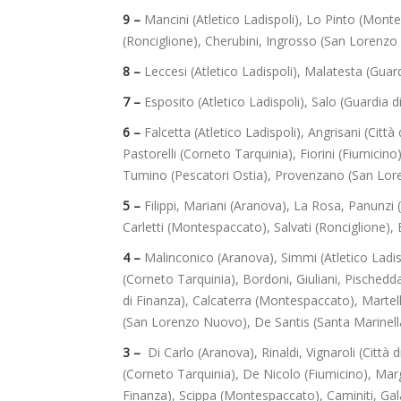
9 –
Mancini (Atletico Ladispoli), Lo Pinto (Mont
(Ronciglione), Cherubini, Ingrosso (San Lorenz
8 –
Leccesi (Atletico Ladispoli),
Malatesta (Guard
7 –
Esposito (Atletico Ladispoli), Salo (Guardia d
6 –
Falcetta (Atletico Ladispoli), Angrisani (Citt
Pastorelli (Corneto Tarquinia), Fiorini (Fiumicino
Tumino (Pescatori Ostia), Provenzano (San Loren
5 –
Filippi, Mariani (Aranova), La Rosa, Panunzi 
Carletti (Montespaccato), Salvati (Ronciglione), 
4 –
Malinconico (Aranova), Simmi (Atletico Ladispol
(Corneto Tarquinia), Bordoni, Giuliani, Pischedda
di Finanza), Calcaterra (Montespaccato), Martello
(San Lorenzo Nuovo), De Santis (Santa Marinell
3 –
Di Carlo (Aranova), Rinaldi, Vignaroli (Città
(Corneto Tarquinia), De Nicolo (Fiumicino), Marg
Finanza), Scippa (Montespaccato), Caminiti, Gal