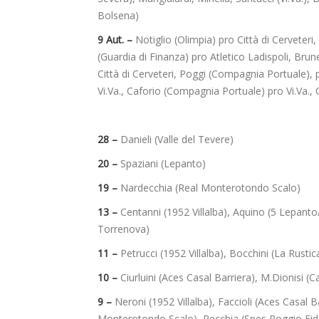
Bolsena)
9 Aut. –
Notiglio (Olimpia) pro Città di Cerveteri
(Guardia di Finanza) pro Atletico Ladispoli, Brune
Città di Cerveteri, Poggi (Compagnia Portuale),
Vi.Va., Caforio (Compagnia Portuale) pro Vi.Va.,
28 –
Danieli (Valle del Tevere)
20 –
Spaziani (Lepanto)
19 –
Nardecchia (Real Monterotondo Scalo)
13 –
Centanni (1952 Villalba), Aquino (5 Lepanto
Torrenova)
11 –
Petrucci (1952 Villalba), Bocchini (La Rustic
10 –
Ciurluini (Aces Casal Barriera), M.Dionisi (Ca
9 –
Neroni (1952 Villalba), Faccioli (Aces Casal B
Monterotondo Scalo), Recchia (Spes Poggio Fid