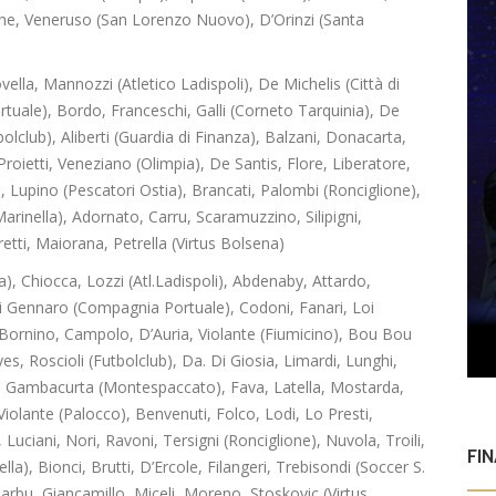
ache, Veneruso (San Lorenzo Nuovo), D’Orinzi (Santa
ella, Mannozzi (Atletico Ladispoli), De Michelis (Città di
rtuale), Bordo, Franceschi, Galli (Corneto Tarquinia), De
lclub), Aliberti (Guardia di Finanza), Balzani, Donacarta,
roietti, Veneziano (Olimpia), De Santis, Flore, Liberatore,
, Lupino (Pescatori Ostia), Brancati, Palombi (Ronciglione),
arinella), Adornato, Carru, Scaramuzzino, Silipigni,
retti, Maiorana, Petrella (Virtus Bolsena)
ova), Chiocca, Lozzi (Atl.Ladispoli), Abdenaby, Attardo,
, Di Gennaro (Compagnia Portuale), Codoni, Fanari, Loi
, Bornino, Campolo, D’Auria, Violante (Fiumicino), Bou Bou
s, Roscioli (Futbolclub), Da. Di Giosia, Limardi, Lunghi,
te, Gambacurta (Montespaccato), Fava, Latella, Mostarda,
Violante (Palocco), Benvenuti, Folco, Lodi, Lo Presti,
Luciani, Nori, Ravoni, Tersigni (Ronciglione), Nuvola, Troili,
FI
la), Bionci, Brutti, D’Ercole, Filangeri, Trebisondi (Soccer S.
 Barbu, Giancamillo, Miceli, Moreno, Stoskovic (Virtus