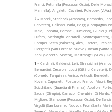
Franci, Pettinella (Pescatori Ostia), Delle Mon
Marinella), Angeletti, Cavalieri, Pokropek (Vi.Va.)
2 –
Morelli, Stanbock (Aranova), Bernardini, Iacov
Cerveteri), Gallinari, Parla, Poggi (Compagnia Po
Maio, Fontana, Pompei (Fiumicino), Giudici (Futbo
Eufemi, Merlonghi, Vinciarelli (Montespaccato), P
Pompei, Sesta (Palocco), Alesi, Carrera, Ercolani
Piergentili (San Lorenzo Nuovo), Rosati (Santa M
Zeoli (Soccer S. Severa), Mastrangeli (Vi.Va.), Go
1 –
Cardinali, Galderisi, Lelli, Sfrezzichini (Aran
Bernardini, Cecaloni, Locci (Città di Cerveteri)
(Corneto Tarquinia), Amico, Anticoli, Benedetti
Kovam, Caponetti, Foscaroli, Franco, Mauri, Reye
Scicchitano (Guardia di Finanza), Apolloni, For
Sacchi (Olimpia), Carracoi, Cherubini, Di Nardo, 
Migliore, Stampone (Pescatori Ostia), De Santis, 
Virgulti (San Lorenzo Nuovo), Feuli (Santa Marinel
Severa), Mangialardi, Minella, Santucci (Vi.Va.),