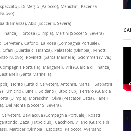
espaccato), Di Meglio (Palocco), Menichini, Pacenza
o Nuovo)
ia di Finanza), Abis (Soccer S. Severa)
CA
i Finanza), Tortosa (Olimpia), Martini (Soccer S. Severa)
à di Cerveteri), Caforio, La Rosa (Compagnia Portuale),
), Cifani (Guardia di Finanza), Palazzolo (Olimpia), Minotti,
zo Nuovo), Rovinetti (Santa Marinella), Sciommeri (Vi.Va.)
(Compagnia Portuale), Manganelli, Virli (Guardia di Finanza),
Bastianelli (Santa Marinella)
i), Fiorito (Città di Cerveteri), Antonini, Martelli, Sabbatini
 (Fiumicino), Binelli, Soldano (Futbolclub), Ferraro (Guardia
tta (Olimpia), Moreschini, Oliva (Pescatori Ostia), Fanelli
a), Del Monte (Soccer S. Severa),
 di Cerveteri), Bevilacqua (Compagnia Portuale), Rosati
aritondo, Zaza (Futbolclub), Cacchioni, Villano (Guardia di
assi, Maroder (Olimpia), Esposito (Palocco), Aversano,