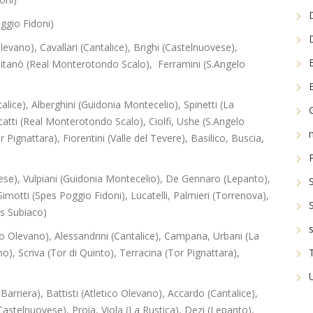
oggio Fidoni)
levano), Cavallari (Cantalice), Brighi (Castelnuovese),
olitanò (Real Monterotondo Scalo), Ferramini (S.Angelo
alice), Alberghini (Guidonia Montecelio), Spinetti (La
catti (Real Monterotondo Scalo), Ciolfi, Ushe (S.Angelo
Pignattara), Fiorentini (Valle del Tevere), Basilico, Buscia,
vese), Vulpiani (Guidonia Montecelio), De Gennaro (Lepanto),
imotti (Spes Poggio Fidoni), Lucatelli, Palmieri (Torrenova),
is Subiaco)
ico Olevano), Alessandrini (Cantalice), Campana, Urbani (La
), Scriva (Tor di Quinto), Terracina (Tor Pignattara),
Barriera), Battisti (Atletico Olevano), Accardo (Cantalice),
astelnuovese), Proia, Viola (La Rustica), Dezi (Lepanto),