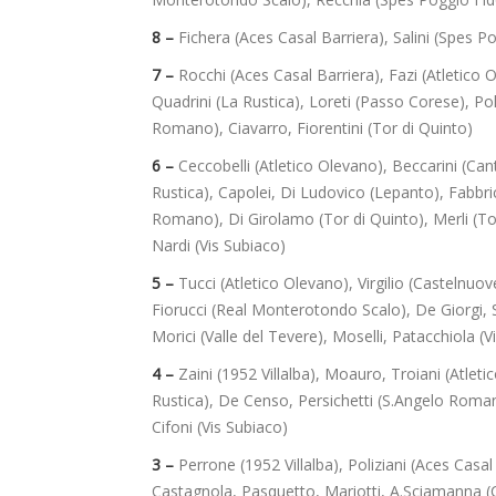
8 –
Fichera (Aces Casal Barriera), Salini (Spes P
7 –
Rocchi (Aces Casal Barriera), Fazi (Atletico O
Quadrini (La Rustica), Loreti (Passo Corese), P
Romano), Ciavarro, Fiorentini (Tor di Quinto)
6 –
Ceccobelli (Atletico Olevano), Beccarini (Cant
Rustica), Capolei, Di Ludovico (Lepanto), Fabbri
Romano), Di Girolamo (Tor di Quinto), Merli (Tor 
Nardi (Vis Subiaco)
5 –
Tucci (Atletico Olevano), Virgilio (Castelnuo
Fiorucci (Real Monterotondo Scalo), De Giorgi, S
Morici (Valle del Tevere), Moselli, Patacchiola (V
4 –
Zaini (1952 Villalba), Moauro, Troiani (Atlet
Rustica), De Censo, Persichetti (S.Angelo Romano
Cifoni (Vis Subiaco)
3 –
Perrone (1952 Villalba), Poliziani (Aces Casal 
Castagnola, Pasquetto, Mariotti, A.Sciamanna (C