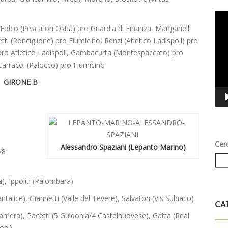
Vid
, Folco (Pescatori Ostia) pro Guardia di Finanza, Manganelli
Play
tti (Ronciglione) pro Fiumicino, Renzi (Atletico Ladispoli) pro
 pro Atletico Ladispoli, Gambacurta (Montespaccato) pro
 Carracoi (Palocco) pro Fiumicino
GIRONE B
Cer
Alessandro Spaziani (Lepanto Marino)
/8
a), Ippoliti (Palombara)
ntalice), Giannetti (Valle del Tevere), Salvatori (Vis Subiaco)
CA
arriera), Pacetti (5 Guidonia/4 Castelnuovese), Gatta (Real
oni)