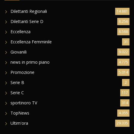
Dilettanti Regionali
14.881
Dilettanti Serie D
8.256
Eccellenza
8.588
Eccellenza Femminile
31
Giovanili
9.022
news in primo piano
4.775
Promozione
5.014
Serie B
2
Serie C
117
sportinoro TV
314
TopNews
4.355
Ultim'ora
29.335