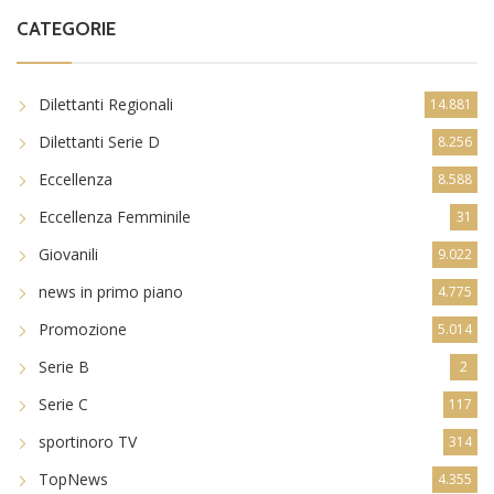
CATEGORIE
Dilettanti Regionali
14.881
Dilettanti Serie D
8.256
Eccellenza
8.588
Eccellenza Femminile
31
Giovanili
9.022
news in primo piano
4.775
Promozione
5.014
Serie B
2
Serie C
117
sportinoro TV
314
TopNews
4.355