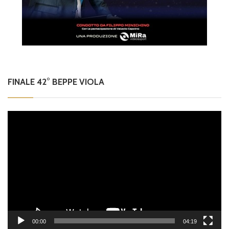
FINALE 42° BEPPE VIOLA
Video
Player
00:00
04:19