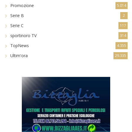
Promozione
5.014
Serie B
2
Serie C
117
sportinoro TV
314
TopNews
4.355
Ultim'ora
29.335