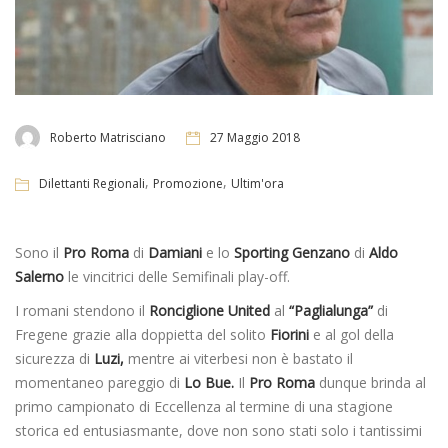
Roberto Matrisciano
27 Maggio 2018
,
,
Dilettanti Regionali
Promozione
Ultim'ora
Sono il
Pro Roma
di
Damiani
e lo
Sporting Genzano
di
Aldo
Salerno
le vincitrici delle Semifinali play-off.
I romani stendono il
Ronciglione United
al
“Paglialunga”
di
Fregene grazie alla doppietta del solito
Fiorini
e al gol della
sicurezza di
Luzi,
mentre ai viterbesi non è bastato il
momentaneo pareggio di
Lo Bue.
Il
Pro Roma
dunque brinda al
primo campionato di Eccellenza al termine di una stagione
storica ed entusiasmante, dove non sono stati solo i tantissimi