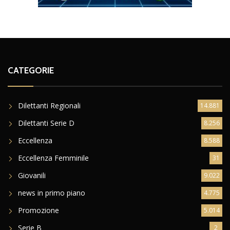
CATEGORIE
Dilettanti Regionali
14.881
Dilettanti Serie D
8.256
Eccellenza
8.588
Eccellenza Femminile
31
Giovanili
9.022
news in primo piano
4.775
Promozione
5.014
Serie B
2