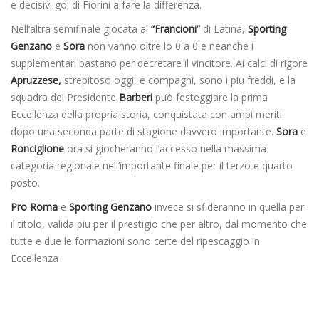
e decisivi gol di Fiorini a fare la differenza.
Nell’altra semifinale giocata al
“Francioni”
di Latina,
Sporting
Genzano
e
Sora
non vanno oltre lo 0 a 0 e neanche i
supplementari bastano per decretare il vincitore. Ai calci di rigore
Apruzzese,
strepitoso oggi, e compagni, sono i piu freddi, e la
squadra del Presidente
Barberi
può festeggiare la prima
Eccellenza della propria storia, conquistata con ampi meriti
dopo una seconda parte di stagione davvero importante.
Sora
e
Ronciglione
ora si giocheranno l’accesso nella massima
categoria regionale nell’importante finale per il terzo e quarto
posto.
Pro Roma
e
Sporting Genzano
invece si sfideranno in quella per
il titolo, valida piu per il prestigio che per altro, dal momento che
tutte e due le formazioni sono certe del ripescaggio in
Eccellenza