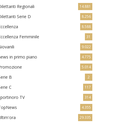
Dilettanti Regionali
14.881
Dilettanti Serie D
8.256
Eccellenza
8.588
Eccellenza Femminile
31
Giovanili
9.022
news in primo piano
4.775
Promozione
5.014
Serie B
2
Serie C
117
sportinoro TV
314
TopNews
4.355
Ultim'ora
29.335