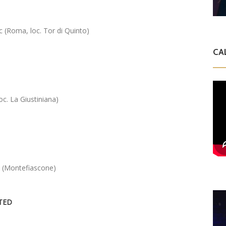
 (Roma, loc. Tor di Quinto)
CA
oc. La Giustiniana)
c (Montefiascone)
TED