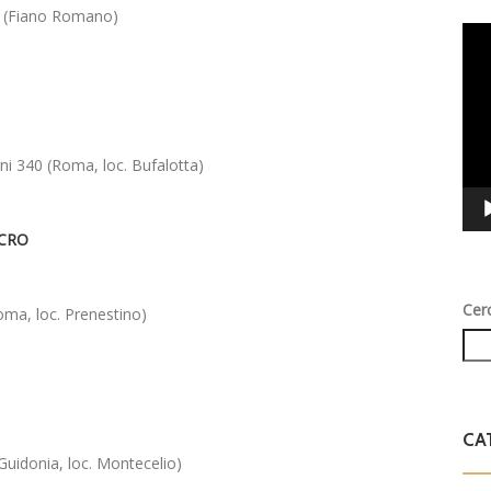
00 (Fiano Romano)
Vid
Play
i 340 (Roma, loc. Bufalotta)
CRO
Cer
Roma, loc. Prenestino)
CA
(Guidonia, loc. Montecelio)