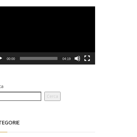
eo
er
00:00
04:19
ca
Cerca
TEGORIE