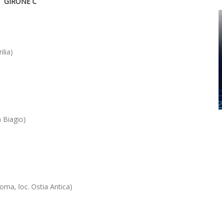
GIRONE C
ilia)
 Biagio)
oma, loc. Ostia Antica)