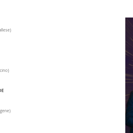
llese)
cino)
DE
egene)