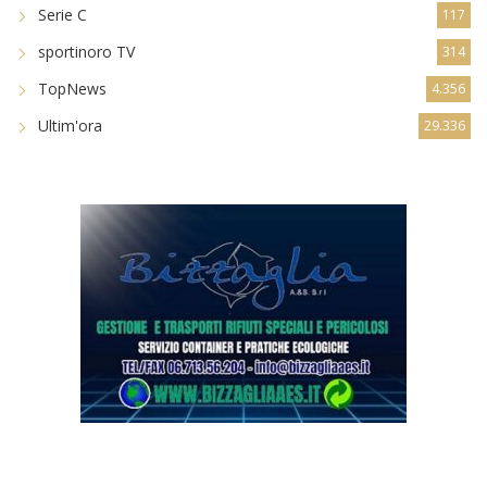
Serie C
117
sportinoro TV
314
TopNews
4.356
Ultim'ora
29.336