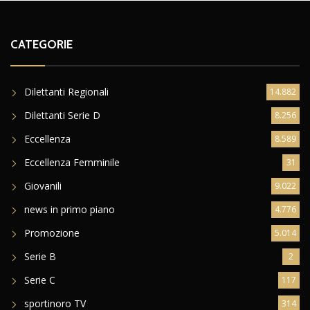
CATEGORIE
Dilettanti Regionali
14.882
Dilettanti Serie D
8.256
Eccellenza
8.589
Eccellenza Femminile
31
Giovanili
9.022
news in primo piano
4.776
Promozione
5.014
Serie B
2
Serie C
117
sportinoro TV
314