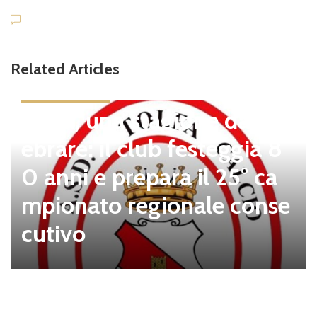
Related Articles
news in primo piano
Tolfa, una stagione da cel
ebrare: il club festeggia 8
0 anni e prepara il 25° ca
mpionato regionale conse
cutivo