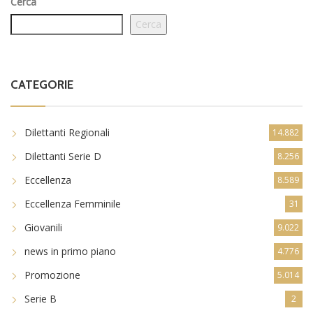
Cerca
Cerca
CATEGORIE
Dilettanti Regionali
14.882
Dilettanti Serie D
8.256
Eccellenza
8.589
Eccellenza Femminile
31
Giovanili
9.022
news in primo piano
4.776
Promozione
5.014
Serie B
2