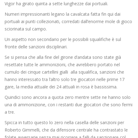
Vigor ha girato quinta a sette lunghezze dai portuali.
Numeri impressionanti legano la cavalcata fatta fin qui dai
portuali ai punti collezionati, corredati dall’enorme mole di gioco
sciorinata sul campo.
Un aspetto non secondario per le possibili squalifiche è sul
fronte delle sanzioni disciplinari.
Se si pensa che alla fine del girone d’andata sono state già
resettate tutte le ammonizioni, che avrebbero portato nel
cumulo dei cinque cartellini gialli alla squalifica, sanzioni che
hanno interessato tra l’altro solo tre giocatori nelle prime 17
gare, la media attuale dei 24 attuali in rosa è bassissima.
Quindici sono ancora a quota zero mentre sette ne hanno solo
una di ammonizione, con i restanti due giocatori che sono fermi
a tre.
Spicca in tutto questo lo zero nella casella delle sanzioni per
Roberto Gimmelli, che da difensore centrale ha contrastato le
folate avversarie senza mai ricorrere a falli da sanzionare col