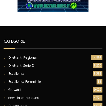
CATEGORIE
Dilettanti Regionali
14.881
Dilettanti Serie D
8.256
Eccellenza
8.588
Eccellenza Femminile
31
Giovanili
9.022
news in primo piano
4.774
Promozione
5.013