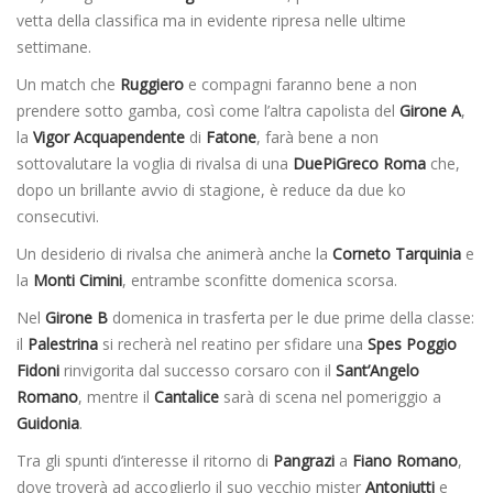
vetta della classifica ma in evidente ripresa nelle ultime
settimane.
Un match che
Ruggiero
e compagni faranno bene a non
prendere sotto gamba, così come l’altra capolista del
Girone A
,
la
Vigor
Acquapendente
di
Fatone
, farà bene a non
sottovalutare la voglia di rivalsa di una
DuePiGreco Roma
che,
dopo un brillante avvio di stagione, è reduce da due ko
consecutivi.
Un desiderio di rivalsa che animerà anche la
Corneto Tarquinia
e
la
Monti Cimini
, entrambe sconfitte domenica scorsa.
Nel
Girone B
domenica in trasferta per le due prime della classe:
il
Palestrina
si recherà nel reatino per sfidare una
Spes Poggio
Fidoni
rinvigorita dal successo corsaro con il
Sant’Angelo
Romano
, mentre il
Cantalice
sarà di scena nel pomeriggio a
Guidonia
.
Tra gli spunti d’interesse il ritorno di
Pangrazi
a
Fiano Romano
,
dove troverà ad accoglierlo il suo vecchio mister
Antoniutti
e