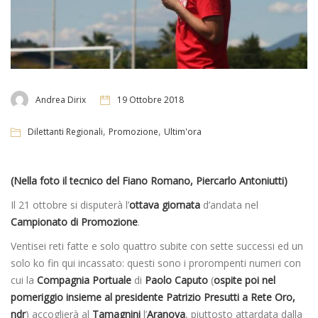
Andrea Dirix
19 Ottobre 2018
,
,
Dilettanti Regionali
Promozione
Ultim'ora
(Nella foto il tecnico del Fiano Romano, Piercarlo Antoniutti)
Il 21 ottobre si disputerà l’
ottava giornata
d’andata nel
Campionato di Promozione
.
Ventisei reti fatte e solo quattro subite con sette successi ed un
solo ko fin qui incassato: questi sono i prorompenti numeri con
cui la
Compagnia Portuale
di
Paolo Caputo
(
ospite poi nel
pomeriggio insieme al presidente Patrizio Presutti a Rete Oro,
ndr
) accoglierà al
Tamagnini
l’
Aranova
, piuttosto attardata dalla