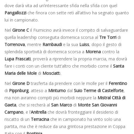
dove darà vita ad un’interessante sfida nella sfida con quel
Pangallozzi
che finora con sette reti all’attivo ha segnato quanto
lui in campionato.
Nel
Girone C
il Fiumicino avrà invece il compito di salvaguardare
quella leadership conseguita domenica scorsa al
Tre Torri
di
Torrenova
, mentre
Rambaudi
e la sua
Luiss
, dopo il gesto di
splendida sportività di domenica scorsa a
Morena
contro la
Lupa Frascati
, proverà a riprendere la propria marcia, ma dovrà
fare i conti con un cliente tutt’altro che morbido come il
Santa
Maria delle Mole
di
Mosciatt
i.
Nel
Girone D
trasferta da prendere con le molle per il
Ferentino
di
Pippnburg
, atteso a
Minturno
dal
Suio Terme di Castelforte
,
ma non avranno compiti più morbidi neppure la
Mistral Città di
Gaeta
, che si recherà al
San Marco
di
Monte San Giovanni
Campano
, e l’
Anitrella
che dovrà fronteggiare il desiderio di
riscatto di un
Terracina
che in campionato ha vinto solo una
partita, ma che è reduce da una grintosa prestazione in Coppa
Italia con il
Pontinia
.