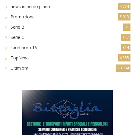
news in primo piano
4.774
Promozione
5.013
Serie B
2
Serie C
117
sportinoro TV
314
TopNews
4.355
Ultim'ora
29.334