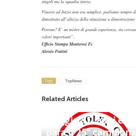
singoli ma la squadra intera.
Vincere ad Anzio non era semplice, parliamo sempre di 
dimostrato all’altezza della situazione a dimostrazione 
Perrone? E’ un mister di grande esperienza, sta cercand
valori importanti”.
Ufficio Stampa Monterosi Fc
Alessio Fratini
Tags
TopNews
news in primo piano
Tolfa, una stagione 
Related Articles
a celebrare: il club f
steggia 80 anni e pr
para il 25° campiona