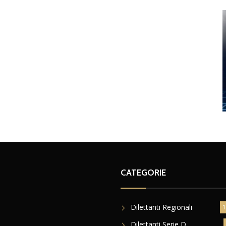
CATEGORIE
Dilettanti Regionali
1
Dilettanti Serie D