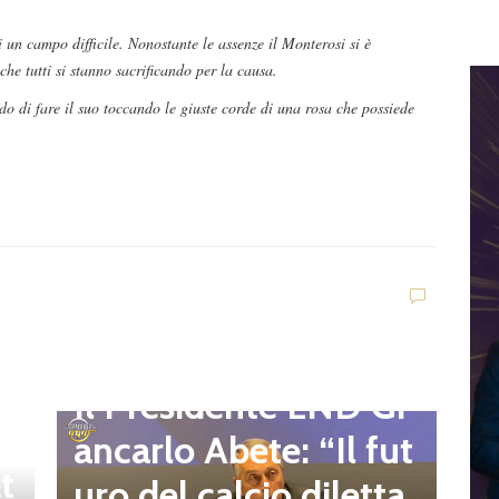
un campo difficile. Nonostante le assenze il Monterosi si è
che tutti si stanno sacrificando per la causa.
o di fare il suo toccando le giuste corde di una rosa che possiede
D
d
C
Dilettanti Regionali
e
g
Il Presidente LND Gi
e
r
ancarlo Abete: “Il fut
t
o
uro del calcio diletta