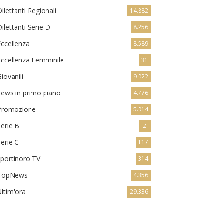
Dilettanti Regionali
14.882
Dilettanti Serie D
8.256
Eccellenza
8.589
Eccellenza Femminile
31
Giovanili
9.022
news in primo piano
4.776
Promozione
5.014
Serie B
2
Serie C
117
sportinoro TV
314
TopNews
4.356
Ultim'ora
29.336