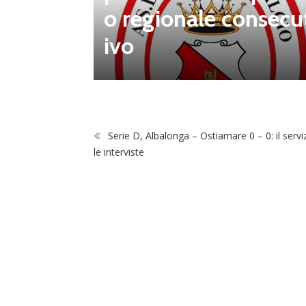
 porta d
o regionale consecu
na Luca
ivo
Serie D, Albalonga – Ostiamare 0 – 0: il servi
le interviste