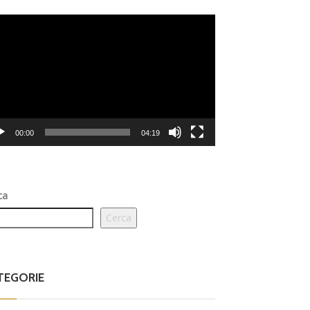
eo
er
00:00
04:19
ca
Cerca
TEGORIE