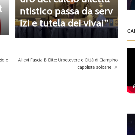
t
a
ntistico passa da serv
a
izi e tutela dei vivai”
CA
zio e
Allievi Fascia B Elite: Urbetevere e Città di Ciampino
capoliste solitarie