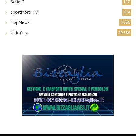
Serie C
117
sportinoro TV
314
TopNews
4.356
Ultim'ora
29.336