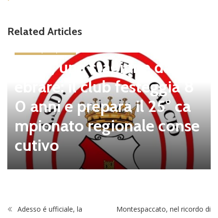
Related Articles
news in primo piano
Tolfa, una stagione da cel
ebrare: il club festeggia 8
0 anni e prepara il 25° ca
mpionato regionale conse
cutivo
Adesso é ufficiale, la
Montespaccato, nel ricordo di