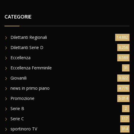
CATEGORIE
Dilettanti Regionali
14.882
Dilettanti Serie D
8.256
Eccellenza
8.589
Eccellenza Femminile
31
Giovanili
9.022
news in primo piano
4.776
Promozione
5.014
Serie B
2
Serie C
117
sportinoro TV
314