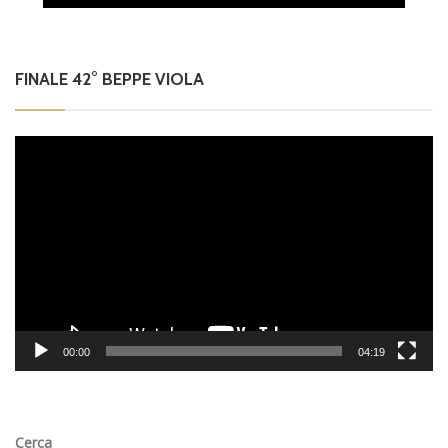
FINALE 42° BEPPE VIOLA
Video
Player
00:00
04:19
Cerca