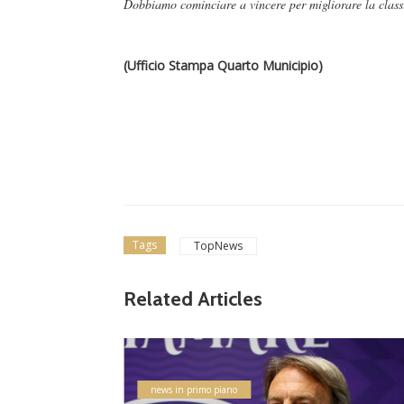
Dobbiamo cominciare a vincere per migliorare la classi
(Ufficio Stampa Quarto Municipio)
Tags
TopNews
Related Articles
lizzati
ampiona
 Flami
news in primo piano