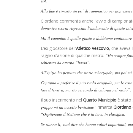
gol.
Alla fine è rimasto un po’ di rammarico per non essere
Giordano commenta anche l’avvio di campionato
domenica scorsa rispecchia l’andamento di questo inizi
Ma il cammino è quello giusto e dobbiamo continuare co
L’ex giocatore dell’
Atletico Vescovio
, che aveva
raggio d’azione di qualche metro:
“Ho sempre fatto
schierato da esterno “basso”.
All’inizio ho pensato che stesse scherzando, ma poi mi
Continuo a preferire il mio ruolo originale, ma le cose
fase difensiva, ma sto cercando di calarmi nel ruolo”.
Il suo inserimento nel
Quarto Municipio
è stato 
gruppo mi ha accolto benissimo”
rimarca
Giordano
“Ospiteremo il Nettuno che è in terzo in classifica.
Se stanno lì, vuol dire che hanno valori importanti, m