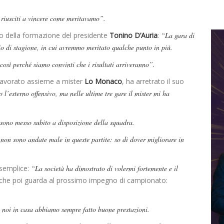
 riusciti a vincere come meritavamo”.
 della formazione del presidente
Tonino D’Auria
:
“La gara di
o di stagione, in cui avremmo meritato qualche punto in più.
sì perché siamo convinti che i risultati arriveranno”.
 lavorato assieme a mister
Lo Monaco
, ha arretrato il suo
 l’esterno offensivo, ma nelle ultime tre gare il mister mi ha
 sono messo subito a disposizione della squadra.
 non sono andate male in queste partite: so di dover migliorare in
semplice:
“La società ha dimostrato di volermi fortemente e il
che poi guarda al prossimo impegno di campionato:
a noi in casa abbiamo sempre fatto buone prestazioni.