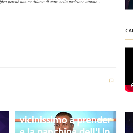
fica perché non meritiamo di stare nella posizione attuale”.
CA
n
Ultim'ora
Q
Giacomo Celentano
l
vicinissimo a prender
r
e la panchina dell’Un