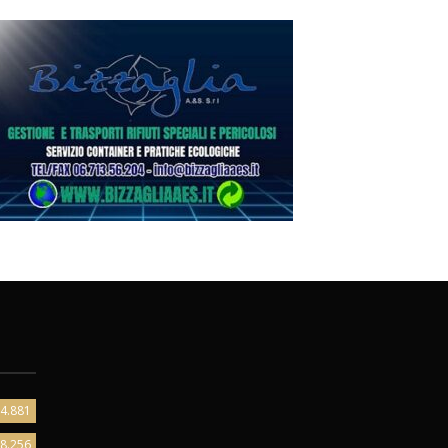
4.881
8.256