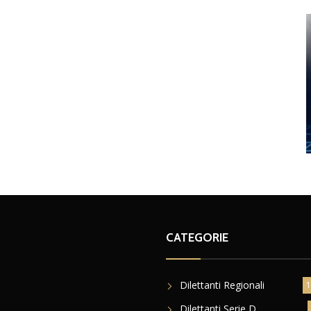
CATEGORIE
Dilettanti Regionali
1
Dilettanti Serie D