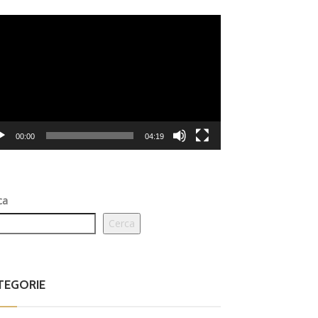
eo
er
00:00
04:19
ca
Cerca
TEGORIE