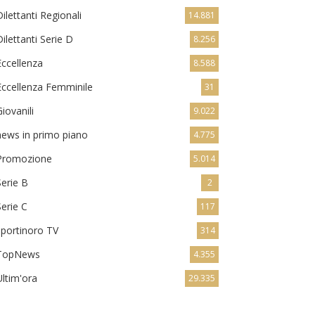
Dilettanti Regionali
14.881
Dilettanti Serie D
8.256
Eccellenza
8.588
Eccellenza Femminile
31
Giovanili
9.022
news in primo piano
4.775
Promozione
5.014
Serie B
2
Serie C
117
sportinoro TV
314
TopNews
4.355
Ultim'ora
29.335