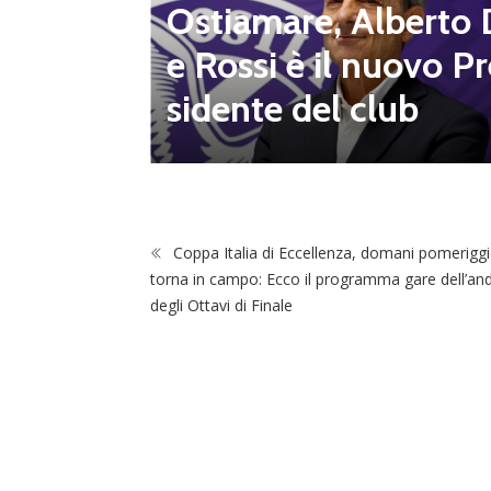
altre 8
Ostiamare, Alberto 
e Rossi è il nuovo Pr
sidente del club
Coppa Italia di Eccellenza, domani pomeriggi
torna in campo: Ecco il programma gare dell’an
degli Ottavi di Finale