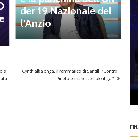
D
t
der 19 Nazionale del
e
s
l’Anzio
o si
Cynthialbalonga, il rammarico di Santilli: “Contro il
data
Pineto è mancato solo il gol”
FI