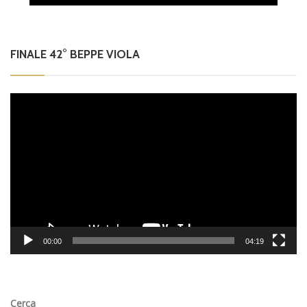
FINALE 42° BEPPE VIOLA
Video
Player
00:00
04:19
Cerca