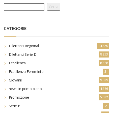
Cerca
CATEGORIE
Dilettanti Regionali
14.880
Dilettanti Serie D
8.253
Eccellenza
8.588
Eccellenza Femminile
31
Giovanili
9.019
news in primo piano
4.766
Promozione
5.012
Serie B
2