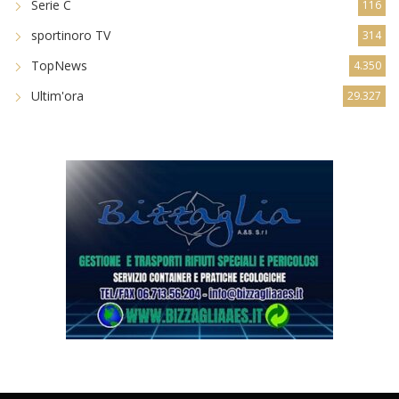
Serie C
116
sportinoro TV
314
TopNews
4.350
Ultim'ora
29.327