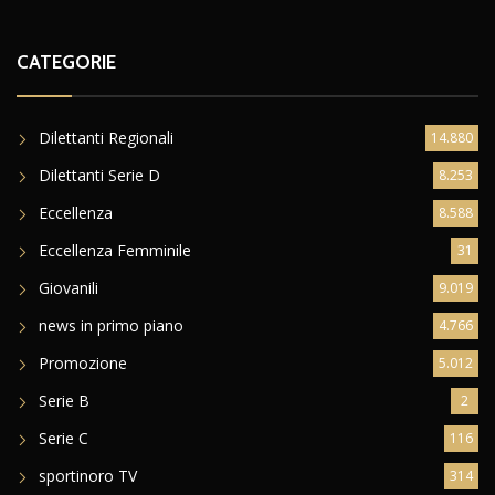
CATEGORIE
Dilettanti Regionali
14.880
Dilettanti Serie D
8.253
Eccellenza
8.588
Eccellenza Femminile
31
Giovanili
9.019
news in primo piano
4.766
Promozione
5.012
Serie B
2
Serie C
116
sportinoro TV
314