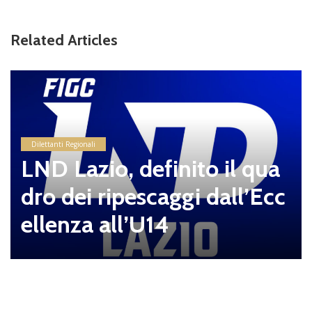
Related Articles
Dilettanti Regionali
LND Lazio, definito il qua
dro dei ripescaggi dall’Ecc
ellenza all’U14