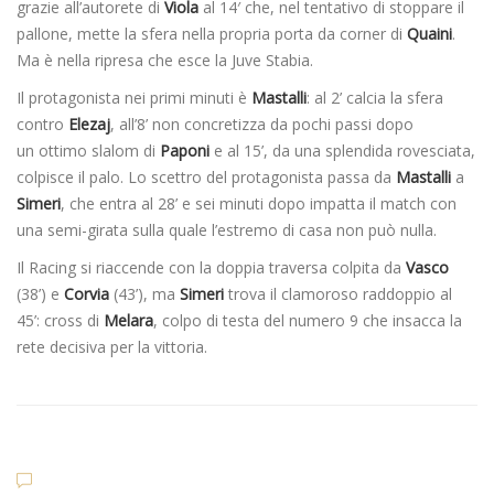
grazie all’autorete di
Viola
al 14′ che, nel tentativo di stoppare il
pallone, mette la sfera nella propria porta da corner di
Quaini
.
Ma è nella ripresa che esce la Juve Stabia.
Il protagonista nei primi minuti è
Mastalli
: al 2’ calcia la sfera
contro
Elezaj
, all’8’ non concretizza da pochi passi dopo
un ottimo slalom di
Paponi
e al 15’, da una splendida rovesciata,
colpisce il palo. Lo scettro del protagonista passa da
Mastalli
a
Simeri
, che entra al 28’ e sei minuti dopo impatta il match con
una semi-girata sulla quale l’estremo di casa non può nulla.
Il Racing si riaccende con la doppia traversa colpita da
Vasco
(38’) e
Corvia
(43’), ma
Simeri
trova il clamoroso raddoppio al
45’: cross di
Melara
, colpo di testa del numero 9 che insacca la
rete decisiva per la vittoria.