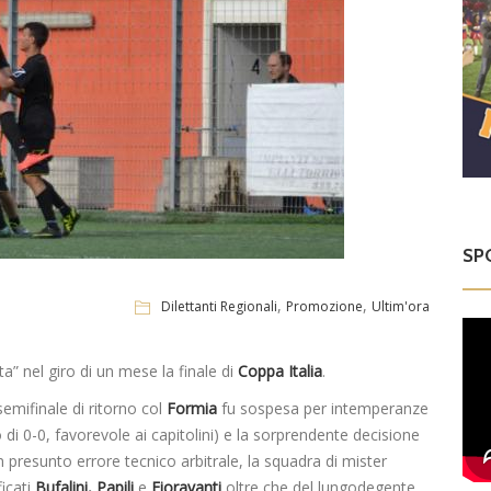
SP
,
,
Dilettanti Regionali
Promozione
Ultim'ora
a” nel giro di un mese la finale di
Coppa Italia
.
emifinale di ritorno col
Formia
fu sospesa per intemperanze
ato di 0-0, favorevole ai capitolini) e la sorprendente decisione
un presunto errore tecnico arbitrale, la squadra di mister
ficati
Bufalini, Papili
e
Fioravanti
oltre che del lungodegente