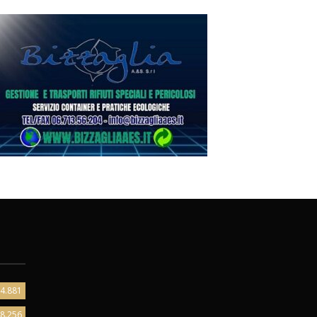
4.881
8.256