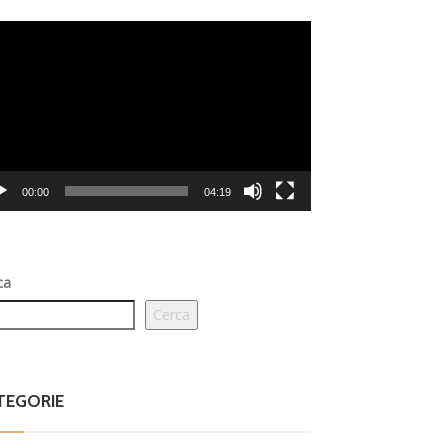
eo
er
00:00
04:19
ca
Cerca
TEGORIE