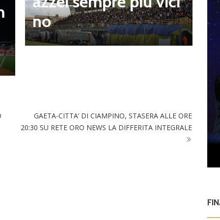
azzei sempre più vici
m
n
no
l
O
GAETA-CITTA’ DI CIAMPINO, STASERA ALLE ORE
20:30 SU RETE ORO NEWS LA DIFFERITA INTEGRALE
FI