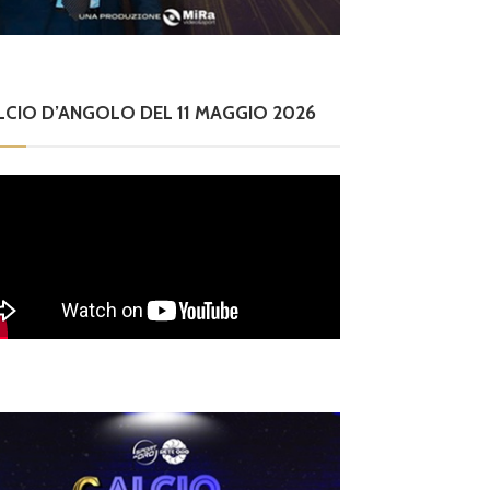
LCIO D’ANGOLO DEL 11 MAGGIO 2026
ilettanti Serie D
erie D, ufficializzati
 gironi del campiona
o 2026/2027: Flami