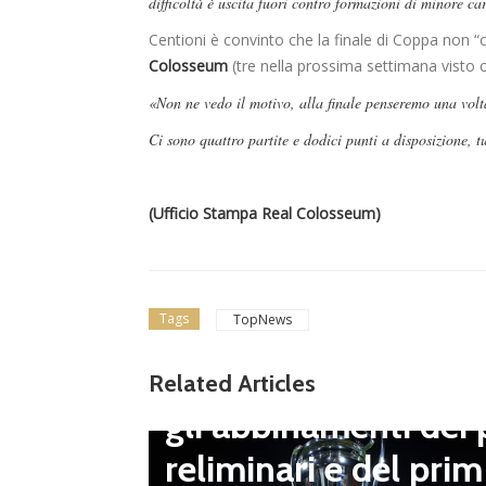
difficoltà è uscita fuori contro formazioni di minore ca
Centioni è convinto che la finale di Coppa non 
Colosseum
(tre nella prossima settimana visto c
«Non ne vedo il motivo, alla finale penseremo una volt
Ci sono quattro partite e dodici punti a disposizione, t
(Ufficio Stampa Real Colosseum)
Tags
TopNews
Dilettanti Serie D
Coppa Italia Serie D
Related Articles
gli abbinamenti dei 
LND Gi
reliminari e del prim
“Il fut