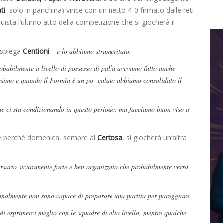
ti
, solo in panchina) vince con un netto 4-0 firmato dalle reti
ista l’ultimo atto della competizione che si giocherà il
spiega
Centioni
– e lo abbiamo strameritato.
obabilmente a livello di possesso di palla avevamo fatto anche
ssimo e quando il Formia è un po’ calato abbiamo consolidato il
he ci sta condizionando in questo periodo, ma facciamo buon viso a
re perché domenica, sempre al
Certosa
, si giocherà un’altra
sario sicuramente forte e ben organizzato che probabilmente verrà
onalmente non sono capace di preparare una partita per pareggiare.
 esprimerci meglio con le squadre di alto livello, mentre qualche