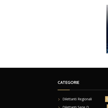
CATEGORIE
Dilettanti Regionali
1
Dilettanti Serie D