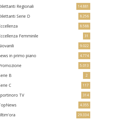
Dilettanti Regionali
14.881
Dilettanti Serie D
8.256
Eccellenza
8.588
Eccellenza Femminile
31
Giovanili
9.022
news in primo piano
4.774
Promozione
5.013
Serie B
2
Serie C
117
sportinoro TV
314
TopNews
4.355
Ultim'ora
29.334