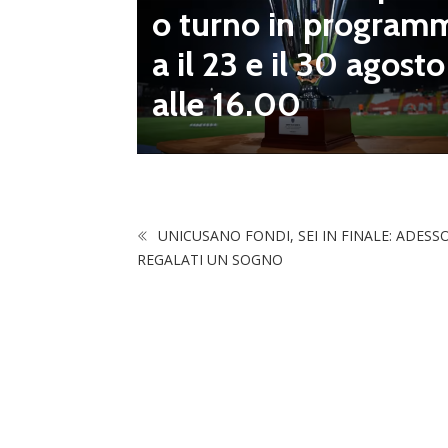
o turno in program
diletta
a il 23 e il 30 agosto
 da serv
alle 16.00
 vivai”
UNICUSANO FONDI, SEI IN FINALE: ADESS
REGALATI UN SOGNO