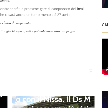
ratura».
“condizionerà” le prossime gare di campionato del
Real
he ci sarà anche un turno mercoledì 27 aprile).
a chiuso il campionato.
CA
utti i giochi sono aperti e noi dobbiamo stare sul pezzo».
Dilettanti Serie D
Viterbese (Certosa V.
Campagnano), merca
to senza sosta: Busat
to e Sosa nel mirino,
D
,
S
Balla accende il duell
p
i
o con il Nissa. Il Ds M
t