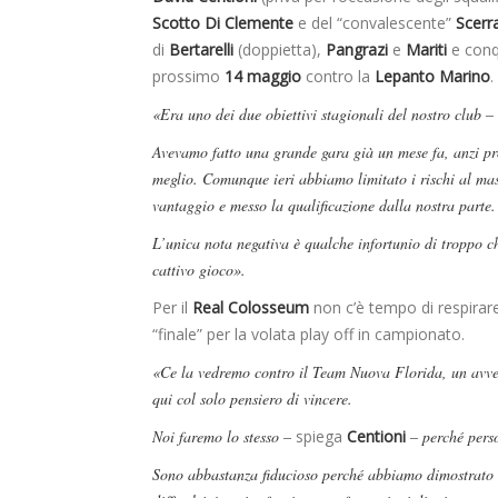
Scotto Di Clemente
e del “convalescente”
Scerra
di
Bertarelli
(doppietta),
Pangrazi
e
Mariti
e conqu
prossimo
14 maggio
contro la
Lepanto Marino
.
«Era uno dei due obiettivi stagionali del nostro club –
Avevamo fatto una grande gara già un mese fa, anzi pr
meglio. Comunque ieri abbiamo limitato i rischi al ma
vantaggio e messo la qualificazione dalla nostra parte.
L’unica nota negativa è qualche infortunio di troppo c
cattivo gioco».
Per il
Real Colosseum
non c’è tempo di respira
“finale” per la volata play off in campionato.
«Ce la vedremo contro il Team Nuova Florida, un avver
qui col solo pensiero di vincere.
Noi faremo lo stesso –
spiega
Centioni
– perché pers
Sono abbastanza fiducioso perché abbiamo dimostrato di