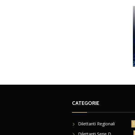
CATEGORIE
Dilettanti Regionali
1
Dilettanti Serie D