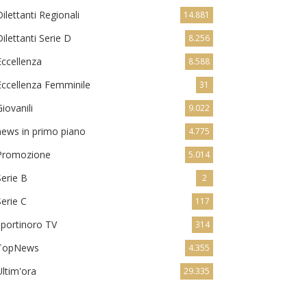
Dilettanti Regionali
14.881
Dilettanti Serie D
8.256
Eccellenza
8.588
Eccellenza Femminile
31
Giovanili
9.022
news in primo piano
4.775
Promozione
5.014
Serie B
2
Serie C
117
sportinoro TV
314
TopNews
4.355
Ultim'ora
29.335