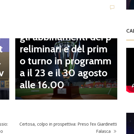
t
Dilettanti Serie D
t
Coppa Italia Serie D,
B
CA
gli abbinamenti dei p
i
o
reliminari e del prim
t
a
o turno in programm
a
n
a il 23 e il 30 agosto
v
alle 16.00
ssio:
Certosa, colpo in prospettiva: Preso l’ex Giardinetti
mo
Falasca