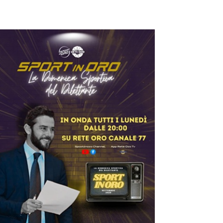
ilettanti Serie D
iterbese (Certosa V.
ampagnano), merca