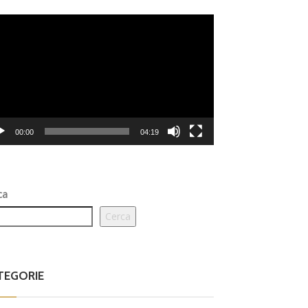
eo
er
00:00
04:19
ca
Cerca
TEGORIE