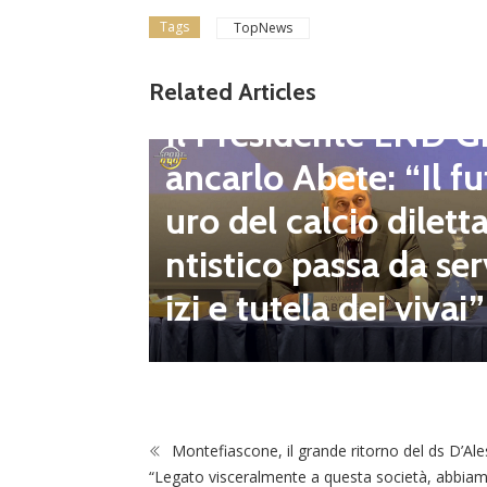
Tags
TopNews
gione d
Related Articles
Dilettanti Regionali
 club fe
Il Presidente LND G
i e pre
ancarlo Abete: “Il fu
mpionat
uro del calcio dilett
onsecut
ntistico passa da ser
izi e tutela dei vivai”
Montefiascone, il grande ritorno del ds D’Ale
“Legato visceralmente a questa società, abbia