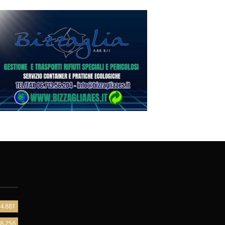
4.881
8.256