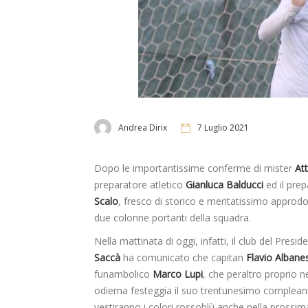
Andrea Dirix
7 Luglio 2021
Dopo le importantissime conferme di mister
Att
preparatore atletico
Gianluca Balducci
ed il prep
Scalo
, fresco di storico e meritatissimo approdo
due colonne portanti della squadra.
Nella mattinata di oggi, infatti, il club del Presi
Saccà
ha comunicato che capitan
Flavio Albanes
funambolico
Marco Lupi
, che peraltro proprio n
odierna festeggia il suo trentunesimo compleann
vestiranno i colori rossoblù anche nella prossim