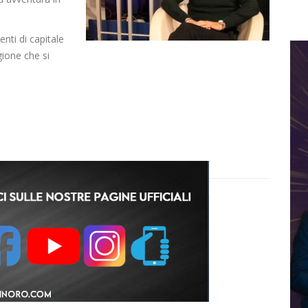
nti di capitale
gione che si
D
V
C