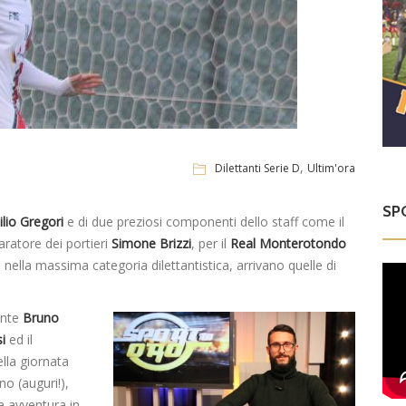
,
Dilettanti Serie D
Ultim'ora
SP
ilio Gregori
e di due preziosi componenti dello staff come il
aratore dei portieri
Simone Brizzi
, per il
Real Monterotondo
 nella massima categoria dilettantistica, arrivano quelle di
dente
Bruno
i
ed il
ella giornata
o (auguri!),
a avventura in