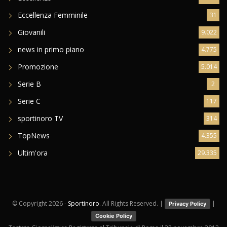
Eccellenza Femminile
31
Giovanili
9.022
news in primo piano
4.775
Promozione
5.014
Serie B
2
Serie C
117
sportinoro TV
314
TopNews
4.355
Ultim'ora
29.335
© Copyright
2026 -
Sportinoro
. All Rights Reserved. |
|
Privacy Policy
Cookie Policy