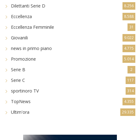
Dilettanti Serie D
8.256
Eccellenza
8.588
Eccellenza Femminile
31
Giovanili
9.022
news in primo piano
4.775
Promozione
5.014
Serie B
2
Serie C
117
sportinoro TV
314
TopNews
4.355
Ultim'ora
29.335