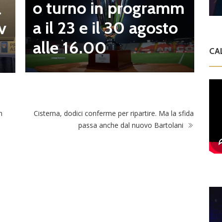
o turno in programm
a
n
a il 23 e il 30 agosto
v
alle 16.00
CA
n
Cisterna, dodici conferme per ripartire. Ma la sfida
passa anche dal nuovo Bartolani