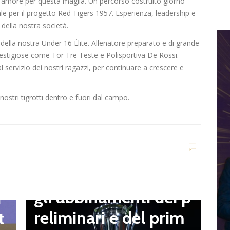
a e amore per questa maglia. Un percorso costruito giorno
 per il progetto Red Tigers 1957. Esperienza, leadership e
 della nostra società.
a della nostra Under 16 Élite. Allenatore preparato e di grande
restigiose come Tor Tre Teste e Polisportiva De Rossi.
servizio dei nostri ragazzi, per continuare a crescere e
D
nostri tigrotti dentro e fuori dal campo.
V
C
t
Dilettanti Serie D
t
Coppa Italia Serie D,
B
gli abbinamenti dei p
i
o
reliminari e del prim
t
a