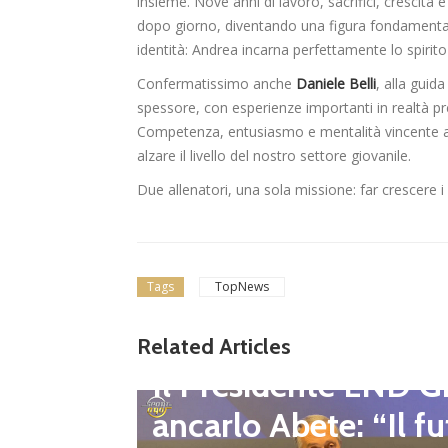
insieme. Nove anni di lavoro, sacrifici, crescit
dopo giorno, diventando una figura fondamentale
identità: Andrea incarna perfettamente lo spirito
Confermatissimo anche
Daniele Belli
, alla guid
spessore, con esperienze importanti in realtà p
Competenza, entusiasmo e mentalità vincente al 
alzare il livello del nostro settore giovanile.
Due allenatori, una sola missione: far crescere i 
Tags
TopNews
gione d
Related Articles
Dilettanti Regionali
 club fe
Il Presidente LND G
i e pre
ancarlo Abete: “Il fu