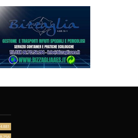
4.881
8.256