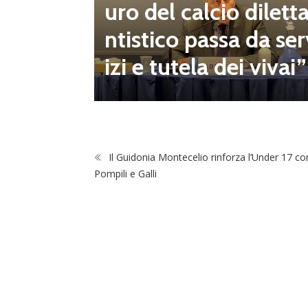
mpionat
uro del calcio dilett
onsecut
ntistico passa da ser
izi e tutela dei vivai”
Il Guidonia Montecelio rinforza l’Under 17 co
Pompili e Galli