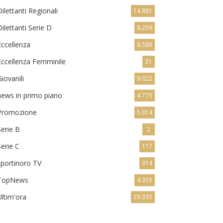
Dilettanti Regionali
14.881
Dilettanti Serie D
8.256
Eccellenza
8.588
Eccellenza Femminile
31
Giovanili
9.022
news in primo piano
4.775
Promozione
5.014
Serie B
2
Serie C
117
sportinoro TV
314
TopNews
4.355
Ultim'ora
29.335