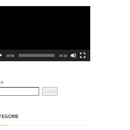
eo
er
00:00
04:19
ca
Cerca
TEGORIE