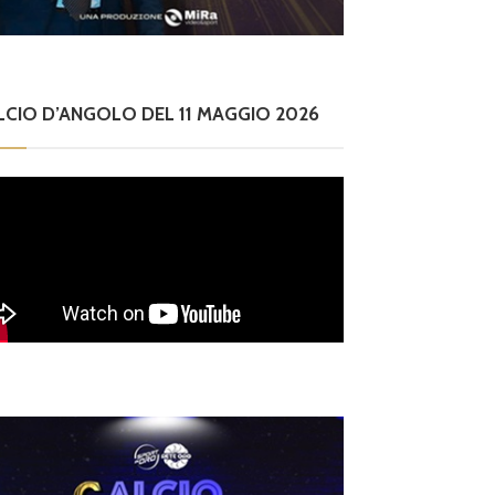
nia nell
o
laziali 
LCIO D’ANGOLO DEL 11 MAGGIO 2026