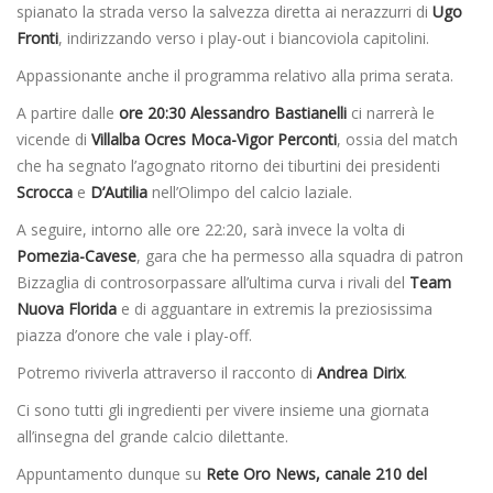
spianato la strada verso la salvezza diretta ai nerazzurri di
Ugo
Fronti
, indirizzando verso i play-out i biancoviola capitolini.
Appassionante anche il programma relativo alla prima serata.
A partire dalle
ore 20:30
Alessandro Bastianelli
ci narrerà le
vicende di
Villalba Ocres Moca-Vigor Perconti
, ossia del match
che ha segnato l’agognato ritorno dei tiburtini dei presidenti
Scrocca
e
D’Autilia
nell’Olimpo del calcio laziale.
A seguire, intorno alle ore 22:20, sarà invece la volta di
Pomezia-Cavese
, gara che ha permesso alla squadra di patron
Bizzaglia di controsorpassare all’ultima curva i rivali del
Team
Nuova Florida
e di agguantare in extremis la preziosissima
piazza d’onore che vale i play-off.
Potremo riviverla attraverso il racconto di
Andrea Dirix
.
Ci sono tutti gli ingredienti per vivere insieme una giornata
all’insegna del grande calcio dilettante.
Appuntamento dunque su
Rete Oro News, canale 210 del