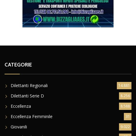
CATEGORIE
Dilettanti Regionali
14.881
Dilettanti Serie D
8.256
Eccellenza
8.588
Eccellenza Femminile
31
Giovanili
9.022