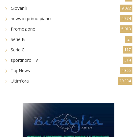
Giovanili
9.022
news in primo piano
4.774
Promozione
5.013
Serie B
2
Serie C
117
sportinoro TV
314
TopNews
4.355
Ultim'ora
29.334