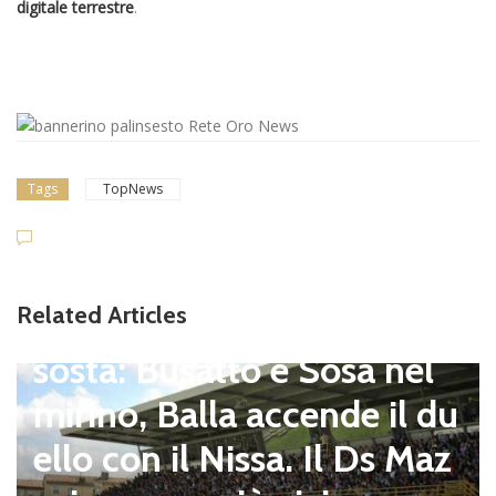
digitale terrestre
.
Tags
TopNews
Dilettanti Serie D
Viterbese (Certosa V. Cam
Related Articles
pagnano), mercato senza
sosta: Busatto e Sosa nel
mirino, Balla accende il du
ello con il Nissa. Il Ds Maz