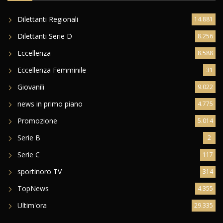
Dilettanti Regionali
14.881
Dilettanti Serie D
8.256
Eccellenza
8.588
Eccellenza Femminile
31
Giovanili
9.022
news in primo piano
4.775
Promozione
5.014
Serie B
2
Serie C
117
sportinoro TV
314
TopNews
4.355
Ultim'ora
29.335