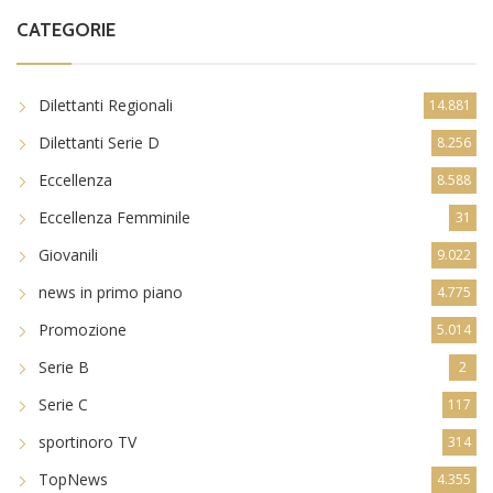
CATEGORIE
Dilettanti Regionali
14.881
Dilettanti Serie D
8.256
Eccellenza
8.588
Eccellenza Femminile
31
Giovanili
9.022
news in primo piano
4.775
Promozione
5.014
Serie B
2
Serie C
117
sportinoro TV
314
TopNews
4.355