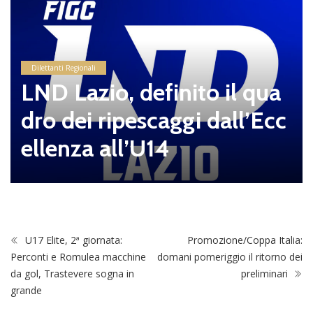
Dilettanti Regionali
LND Lazio, definito il qua
dro dei ripescaggi dall’Ecc
ellenza all’U14
U17 Elite, 2ª giornata:
Promozione/Coppa Italia:
Perconti e Romulea macchine
domani pomeriggio il ritorno dei
da gol, Trastevere sogna in
preliminari
grande