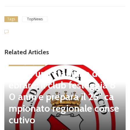
Tags
TopNews
Related Articles
news in primo piano
Tolfa, una stagione da cel
ebrare: il club festeggia 8
0 anni e prepara il 25° ca
mpionato regionale conse
cutivo