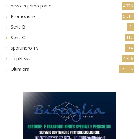
news in primo piano
4.776
Promozione
5.014
Serie B
2
Serie C
117
sportinoro TV
314
TopNews
4.356
Ultim'ora
29.336