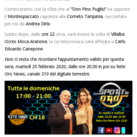
Cominceremo con la sfida che al
“Don Pino Puglisi”
ha opposto
il
Montespaccato
capolista alla
Corneto Tarquinia
, raccontata
per noi da
Andrea Dirix
.
Subito dopo, dalle
ore 22
circa, sarà invece la volta di
Villalba
Ocres Moca-Aranova
, la cui telecronaca sarà affidata a
Carlo
Edoardo Canepone
.
Non ci resta che ricordarvi l’appuntamento valido per questa
sera, martedì 25 febbraio 2020, dalle ore 20:30 in poi su Rete
Oro News, canale 210 del digitale terrestre.