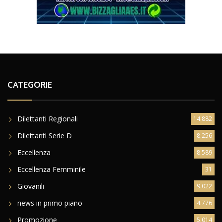
CATEGORIE
Dilettanti Regionali
14.882
Dilettanti Serie D
8.256
Eccellenza
8.589
Eccellenza Femminile
31
Giovanili
9.022
news in primo piano
4.776
Promozione
5.014