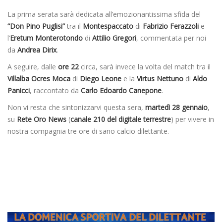
La prima serata sarà dedicata all’emozionantissima sfida del
“Don Pino Puglisi”
tra il
Montespaccato
di
Fabrizio Ferazzoli
e
l’
Eretum Monterotondo
di
Attilio Gregori
, commentata per noi
da
Andrea Dirix
.
A seguire, dalle
ore 22
circa, sarà invece la volta del match tra il
Villalba Ocres Moca
di
Diego Leone
e la
Virtus Nettuno
di
Aldo
Panicci
, raccontato da
Carlo Edoardo Canepone
.
Non vi resta che sintonizzarvi questa sera,
martedì 28 gennaio
,
su
Rete Oro News
(
canale 210 del digitale terrestre
) per vivere in
nostra compagnia tre ore di sano calcio dilettante.