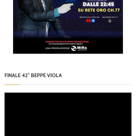
FINALE 42° BEPPE VIOLA
Video
Player