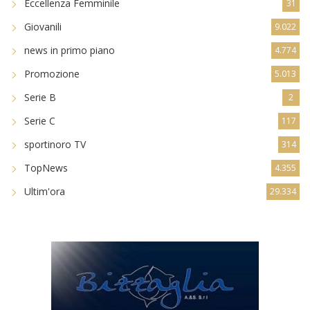
Eccellenza Femminile
31
Giovanili
9.022
news in primo piano
4.774
Promozione
5.013
Serie B
2
Serie C
117
sportinoro TV
314
TopNews
4.355
Ultim'ora
29.334