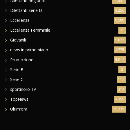
Dilettanti Regionali
14.881
Dilettanti Serie D
8.256
Eccellenza
8.588
Eccellenza Femminile
31
Giovanili
9.022
news in primo piano
4.775
Promozione
5.014
Serie B
2
Serie C
117
sportinoro TV
314
TopNews
4.355
Ultim'ora
29.335