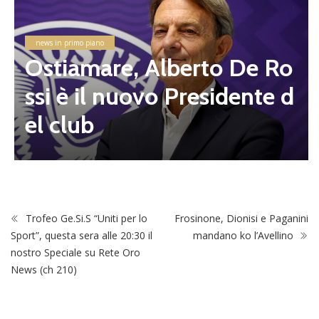
news in primo piano
Ostiamare, Alberto De Ro
ssi è il nuovo Presidente d
el club
Trofeo Ge.Si.S “Uniti per lo
Frosinone, Dionisi e Paganini
Sport”, questa sera alle 20:30 il
mandano ko l’Avellino
nostro Speciale su Rete Oro
News (ch 210)