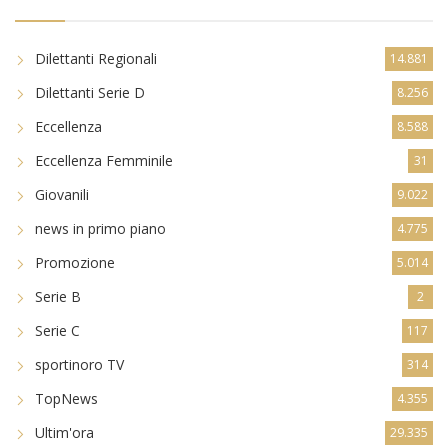
Dilettanti Regionali
14.881
Dilettanti Serie D
8.256
Eccellenza
8.588
Eccellenza Femminile
31
Giovanili
9.022
news in primo piano
4.775
Promozione
5.014
Serie B
2
Serie C
117
sportinoro TV
314
TopNews
4.355
Ultim'ora
29.335