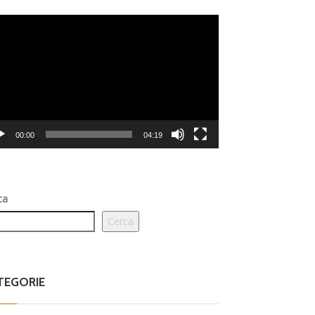
eo
er
00:00
04:19
ca
Cerca
TEGORIE