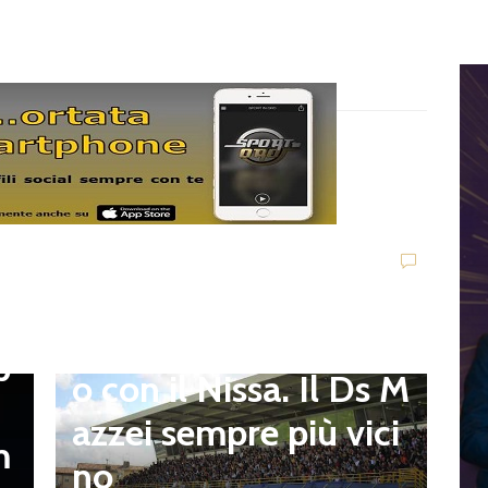
Dilettanti Serie D
Viterbese (Certosa V.
Campagnano), merca
to senza sosta: Busat
to e Sosa nel mirino,
D
,
S
Balla accende il duell
p
i
o con il Nissa. Il Ds M
t
azzei sempre più vici
m
n
no