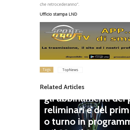
che retrocederanno”.
Ufficio stampa LND
Tags
TopNews
Dilettanti Serie D
Coppa Italia Serie D
Related Articles
gli abbinamenti dei 
LND Gi
reliminari e del prim
“Il fut
o turno in program
diletta