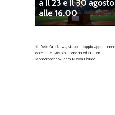
a il 23 e il 30 agosto
 da serv
alle 16.00
 vivai”
Rete Oro News, stasera doppio appuntame
eccellente: Morolo-Pomezia ed Eretum
Monterotondo-Team Nuova Florida