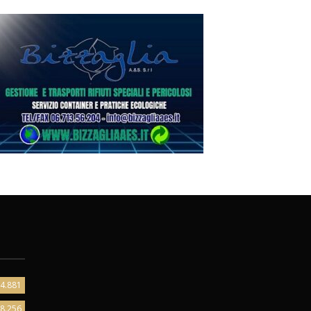
4.881
8.256