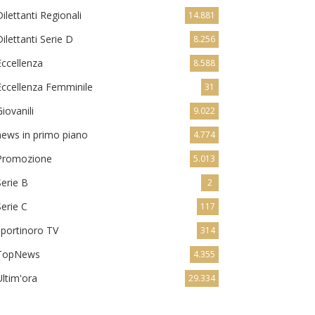
Dilettanti Regionali
14.881
Dilettanti Serie D
8.256
Eccellenza
8.588
Eccellenza Femminile
31
Giovanili
9.022
news in primo piano
4.774
Promozione
5.013
Serie B
2
Serie C
117
sportinoro TV
314
TopNews
4.355
Ultim'ora
29.334