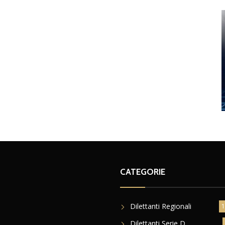
CATEGORIE
Dilettanti Regionali
1
Dilettanti Serie D