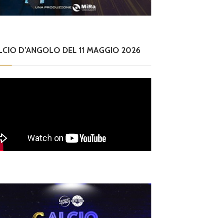
aziali nel G
e Rossi
sidente
LCIO D’ANGOLO DEL 11 MAGGIO 2026